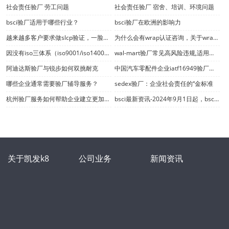
社会责任验厂 劳工问题
社会责任验厂 宿舍、培训、环境问题
bsci验厂适用于哪些行业？
bsci验厂在欧洲的影响力
越来越多客户要求做slcp验证，一脸茫然的你怎么办？
为什么会有wrap认证咨询，关于wrap认证你了解多少？
因没有iso三体系（iso9001/iso14001/iso45001）验厂认证证书而错失项目中标何其多
wal-mart验厂常见高风险违规,适用于wm es 2006版
阿迪达斯验厂与锐步如何双挑耐克
中国汽车零配件企业iatf16949验厂认证开始审核
哪些企业通常需要验厂辅导服务？
sedex验厂：企业社会责任的“金标准
杭州验厂服务如何帮助企业建立更加完善的管理体系
bsci最新资讯-2024年9月1日起，bsci取消通知审核！
关于凯发k8
公司业务
新闻资讯