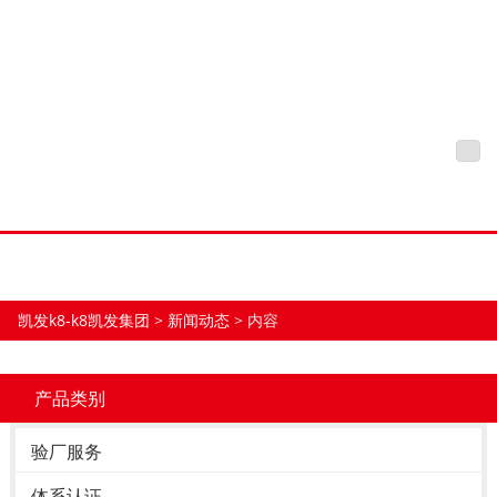
新标准升级后，杭州验厂会
有哪些变化？-凯发k8
凯发k8-k8凯发集团
tog
nav
凯发k8-k8凯发集团
>
新闻动态
> 内容
产品类别
验厂服务
体系认证