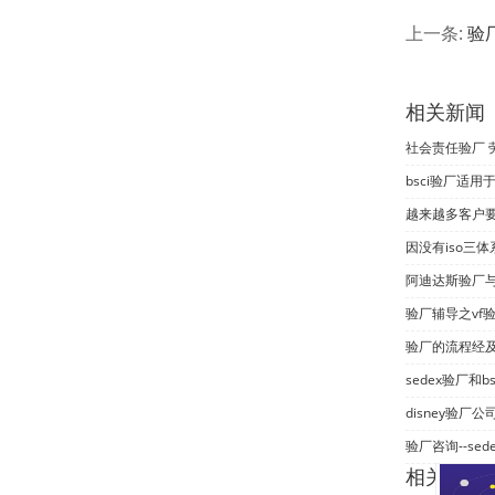
上一条:
验
相关新闻
社会责任验厂 
bsci验厂适
越来越多客户要
阿迪达斯验厂
验厂辅导之vf
验厂的流程经
sedex验厂和
disney验厂
验厂咨询--se
相关产品