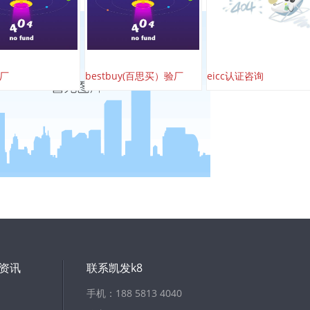
验厂
bestbuy(百思买）验厂
eicc认证咨询
资讯
联系凯发k8
手机：188 5813 4040