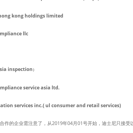
 hong kong holdings limited
ompliance llc
sia inspection
）
ompliance service asia ltd.
ication services inc.( ul consumer and retail services)
2019
04
01
合作的企业需注意了，从
年
月
号开始，迪士尼只接受