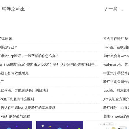
厂辅导之vf验厂
下一条
:
亚马
劳工问题
社会责任验厂 
用于哪些行业？
bsci验厂在欧
求做slcp验证，一脸茫然的你怎么办？
为什么会有wra
因没有iso三体系（iso9001/iso14001/iso45001）验厂认证证书而错失项目中标何其多
wal-mart验厂
与锐步如何双挑耐克
中国汽车零配件企业
验厂
验厂咨询公司告
及如何验厂才能达到验厂的目地？
bsci验厂的注
bsci验厂到底有什么区别
​grs认证全方面
公司告诉你申请bsci认证验厂的基本要求
验厂辅导--led
dex验厂的好处与流程
越南target