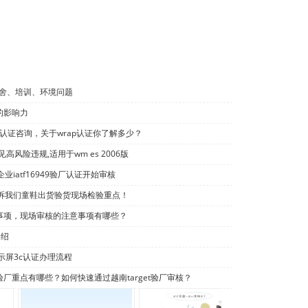
逊验厂于2019年6月1日起接受的五大审核报告及认可的审核机
宿舍、培训、环境问题
洲的影响力
p认证咨询，关于wrap认证你了解多少？
常见高风险违规,适用于wm es 2006版
iatf16949验厂认证开始审核
诉我们童鞋出货验货现场检验重点！
意事项，现场审核的注意事项有哪些？
介绍
显示屏3c认证办理流程
反恐验厂重点有哪些？如何快速通过越南target验厂审核？