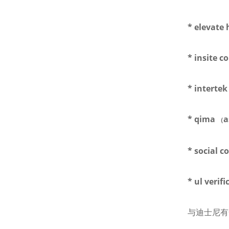
* elevate
* insite c
* intertek
* qima
a
（
* social c
* ul verif
与迪士尼有