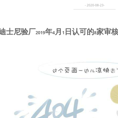
- 2020-08-23-
迪士尼验厂
年
月
日认可的
家审
2019
4
1
8