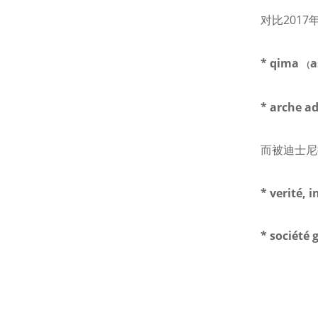
2017
对比
* qima
a
（
* arche ad
而被迪士尼
* verité, i
* société 