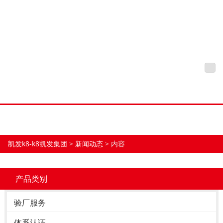
Adidas阿迪达斯验厂健康安
全及相关文件-凯发k8
凯发k8-k8凯发集团
tog
nav
凯发k8-k8凯发集团
>
新闻动态
> 内容
产品类别
验厂服务
体系认证