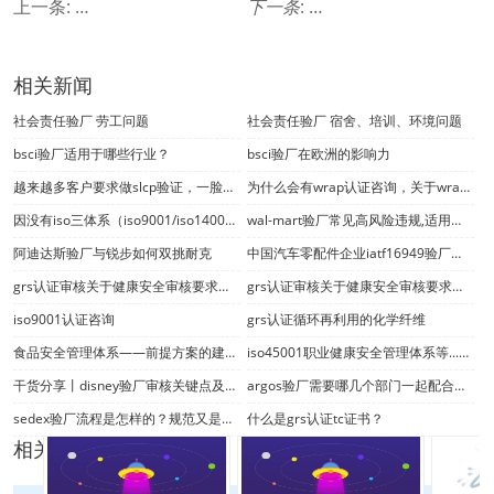
上一条:
grs认证审核关于健康安全审核要求？企业如何实现gr
下一条
:
越南target反恐验厂
相关新闻
社会责任验厂 劳工问题
社会责任验厂 宿舍、培训、环境问题
bsci验厂适用于哪些行业？
bsci验厂在欧洲的影响力
越来越多客户要求做slcp验证，一脸茫然的你怎么办？
为什么会有wrap认证咨询，关于wrap认证你了解多少？
因没有iso三体系（iso9001/iso14001/iso45001）验厂认证证书而错失项目中标何其多
wal-mart验厂常见高风险违规,适用于wm es 2006版
阿迪达斯验厂与锐步如何双挑耐克
中国汽车零配件企业iatf16949验厂认证开始审核
grs认证审核关于健康安全审核要求？企业如何实现grs认证产品管控？
grs认证审核关于健康安全审核要求？验厂咨询小编告诉你！
iso9001认证咨询
​grs认证循环再利用的化学纤维
食品安全管理体系——前提方案的建立与实施
iso45001职业健康安全管理体系等...常见13种体系认证大盘点！
干货分享丨disney验厂审核关键点及最低合规标准mcs
argos验厂需要哪几个部门一起配合准备资料？
sedex验厂流程是怎样的？规范又是怎样的呢？
什么是grs认证tc证书？
相关产品