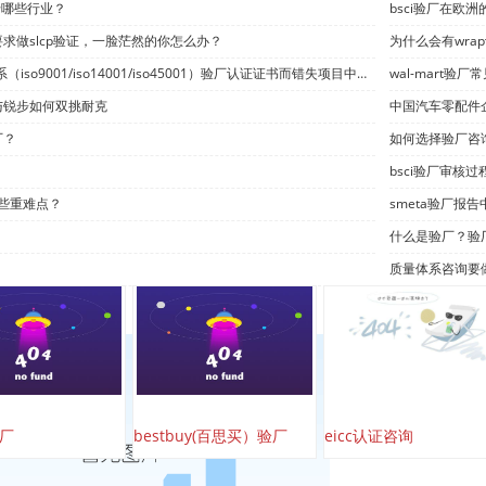
用于哪些行业？
bsci验厂在欧
求做slcp验证，一脸茫然的你怎么办？
为什么会有wra
因没有iso三体系（iso9001/iso14001/iso45001）验厂认证证书而错失项目中标何其多
wal-mart验厂
与锐步如何双挑耐克
中国汽车零配件企业
厂？
如何选择验厂咨
bsci验厂审核
哪些重难点？
smeta验厂报告
什么是验厂？验
质量体系咨询要
验厂
bestbuy(百思买）验厂
eicc认证咨询