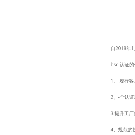
自2018年
bsci认证
1、 履行客
2、-个认
3.提升工
4、规范的