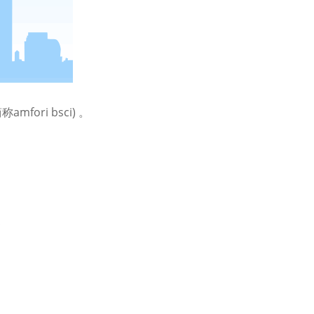
ori bsci) 。
;