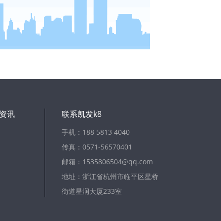
资讯
联系凯发k8
手机：188 5813 4040
传真：0571-56570401
邮箱：
1535806504@qq.com
地址：浙江省杭州市临平区星桥
街道星润大厦233室