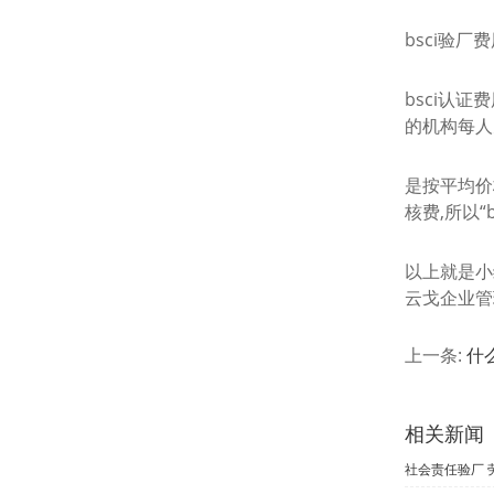
bsci验厂
bsci认
的机构每人
是按平均价格
核费,所以“
以上就是小
云戈企业管
上一条:
什
相关新闻
社会责任验厂 