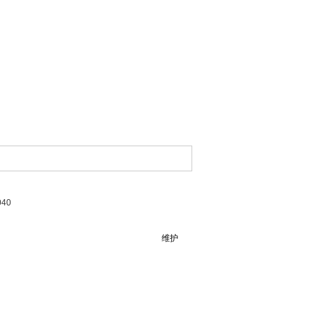
40
维护