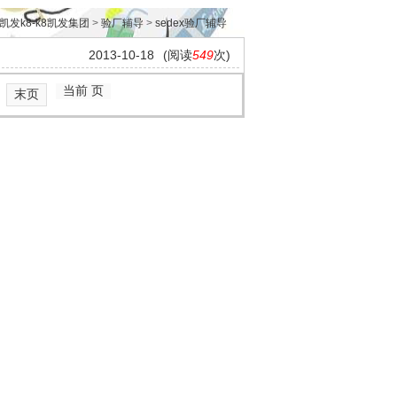
凯发k8-k8凯发集团
>
验厂辅导
>
sedex验厂辅导
2013-10-18
(阅读
549
次)
当前 页
末页