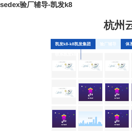
sedex验厂辅导-凯发k8
杭州
凯发k8-k8凯发集团
验厂辅导
体
联系凯发k8