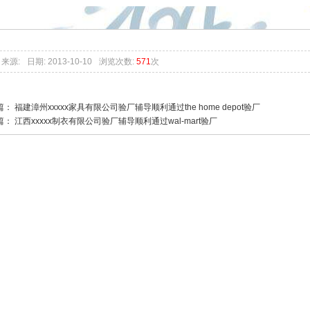
厂辅导案例
来源:
日期: 2013-10-10
浏览次数:
571
次
篇：
福建漳州xxxxx家具有限公司验厂辅导顺利通过the home depot验厂
篇：
江西xxxxx制衣有限公司验厂辅导顺利通过wal-mart验厂