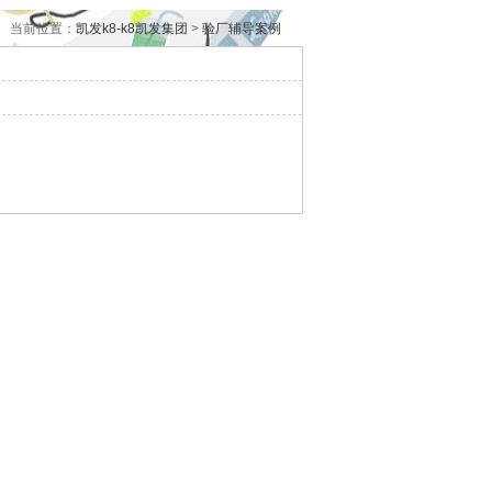
当前位置：
凯发k8-k8凯发集团
>
验厂辅导案例