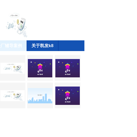
验厂辅导案例
关于凯发k8