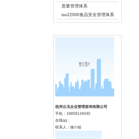
质量管理体系
iso22000食品安全管理体系
k8凯发集团的联系方式
杭州云戈企业管理咨询有限公司
手机：
18858134040
在线qq：
联系人：储小姐