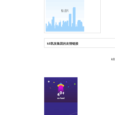
k8凯发集团的友情链接
k