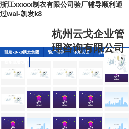
浙江xxxxx制衣有限公司验厂辅导顺利通
过wal-凯发k8
杭州云戈企业管
理咨询有限公司
凯发k8-k8凯发集团
验厂辅导
体系认证
gfsi全球食品安
联系凯发k8