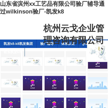
山东省滨州xx工艺品有限公司验厂辅导通
过wilkinson验厂-凯发k8
杭州云戈企业管
理咨询有限公司
凯发k8-k8凯发集团
验厂辅导
体系认证
gfsi全球食品安
联系凯发k8