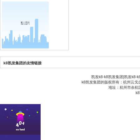
k8凯发集团的友情链接
凯发k8-k8凯发集团
|
凯发k8-
k8凯发集团的版权所有：杭州云戈企业
地址：杭州市余杭区
k