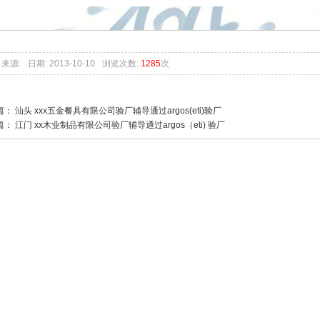
厂辅导案例
来源:
日期: 2013-10-10
浏览次数:
1285
次
篇：
汕头 xxx五金餐具有限公司验厂辅导通过argos(eti)验厂
篇：
江门 xx木业制品有限公司验厂辅导通过argos（eti) 验厂