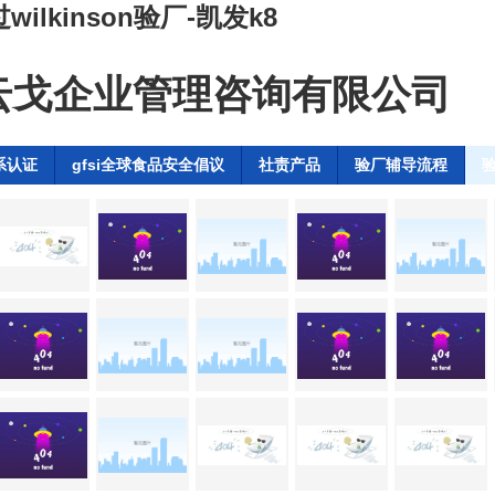
kinson验厂-凯发k8
云戈企业管理咨询有限公司
系认证
gfsi全球食品安全倡议
社责产品
验厂辅导流程