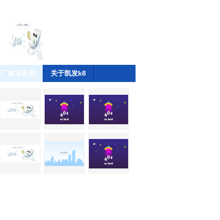
验厂辅导案例
关于凯发k8