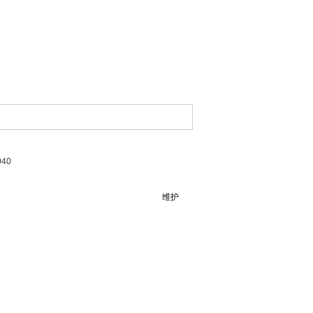
40
维护