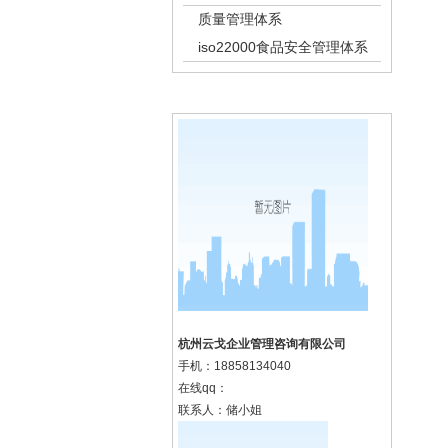
质量管理体系
iso22000食品安全管理体系
k8凯发集团的联系方式
杭州云戈企业管理咨询有限公司
手机：
18858134040
在线qq：
联系人：储小姐