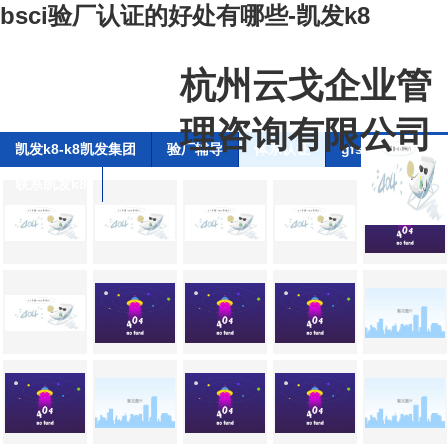
bsci验厂认证的好处有哪些-凯发k8
杭州云戈企业管
理咨询有限公司
凯发k8-k8凯发集团
验厂辅导
体系认证
gfsi全球食品安
联系凯发k8