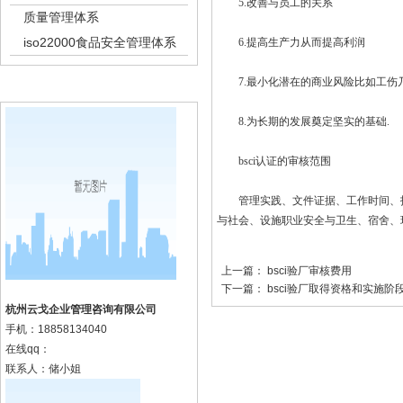
5.改善与员工的关系
质量管理体系
iso22000食品安全管理体系
6.提高生产力从而提高利润
7.最小化潜在的商业风险比如工伤
k8凯发集团的联系方式
8.为长期的发展奠定坚实的基础.
bsci认证的审核范围
管理实践、文件证据、工作时间、报酬
与社会、设施职业安全与卫生、宿舍、
上一篇：
bsci验厂审核费用
下一篇：
bsci验厂取得资格和实施阶
杭州云戈企业管理咨询有限公司
手机：
18858134040
在线qq：
联系人：储小姐