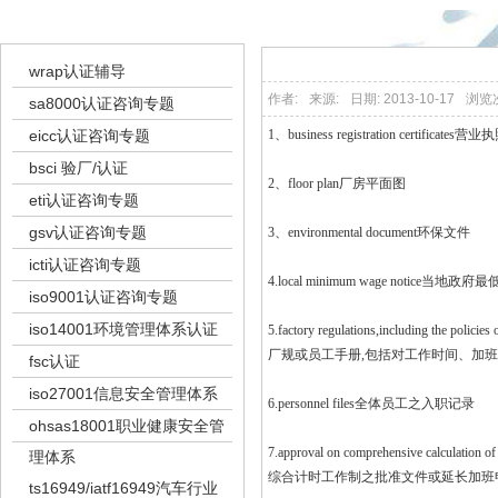
体系认证
wrap认证辅导
作者:
来源:
日期: 2013-10-17
浏览
sa8000认证咨询专题
eicc认证咨询专题
1、business registration certificates营业
bsci 验厂/认证
2、floor plan厂房平面图
eti认证咨询专题
gsv认证咨询专题
3、environmental document环保文件
icti认证咨询专题
4.local minimum wage notice当
iso9001认证咨询专题
iso14001环境管理体系认证
5.factory regulations,including the policie
厂规或员工手册,包括对工作时间、加
fsc认证
iso27001信息安全管理体系
6.personnel files全体员工之入职记录
ohsas18001职业健康安全管
7.approval on comprehensive calculation of
理体系
综合计时工作制之批准文件或延长加班
ts16949/iatf16949汽车行业