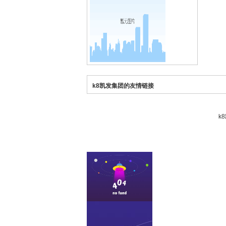
k8凯发集团的友情链接
k