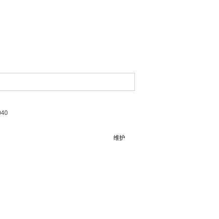
40
维护