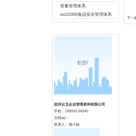
质量管理体系
iso22000食品安全管理体系
下一
k8凯发集团的联系方式
杭州云戈企业管理咨询有限公司
手机：
18858134040
在线qq：
联系人：储小姐