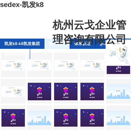
sedex-凯发k8
杭州云戈企业管
理咨询有限公司
凯发k8-k8凯发集团
验厂辅导
体系认证
gfsi全球食品安
联系凯发k8