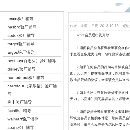
验厂辅导
tesco验厂辅导
作者:
来源:
日期: 2013-10-18
浏览
hasbro验厂辅导
sedex验厂辅导
sedex会员退出及开除
target验厂辅导
1.顾问委员会有权查看董事会在作出
argos验厂辅导
求查看更多此类信息，包括要求该被驱
bestbuy(百思买）验厂辅导
2.如果任何会员的行为与目标或会员
disney验厂辅导
因。30天内可提交书面申述，以对董
homedepot验厂辅导
数成员赞成的决议，来将该会员从逐出
carrefour（家乐福）验厂辅
3.如上所述，当某位会员被驱逐时，
导
天内，书面通知顾问委员会其上诉请求
利丰验厂辅导
fcca验厂辅导
4.顾问委员会可向董事会提出建议恢
即恢复会员资格的条件是，顾问委员会
walmart验厂辅导
资格时，董事会应充分考虑顾问委员会
sears验厂辅导