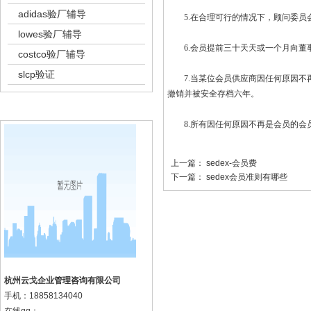
adidas验厂辅导
5.在合理可行的情况下，顾问委员
lowes验厂辅导
6.会员提前三十天天或一个月向董事会
costco验厂辅导
slcp验证
7.当某位会员供应商因任何原因不再
撤销并被安全存档六年。
k8凯发集团的联系方式
8.所有因任何原因不再是会员的会员
上一篇：
sedex-会员费
下一篇：
sedex会员准则有哪些
杭州云戈企业管理咨询有限公司
手机：
18858134040