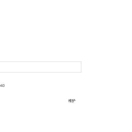
40
维护