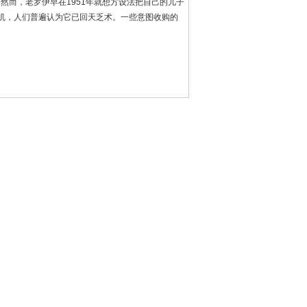
然而，老罗伊早在1951年就想方设法把自己的儿子
重危机，人们普遍认为它已回天乏术。一些意图收购的