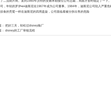
了二流制片商。直到1980年沃特的女婿米勒接任公司总裁，局面才暂时稳定了一下。
司，年轻的罗伊•e•迪斯尼在1967年成为公司董事。1984年，迪斯尼公司陷入严
像掠食的秃鹫一样在迪斯尼的四周盘旋，公司面临着被分拆出售的危险
篇：
把好三关，轻松过disney验厂
篇：
disney的工厂审核流程