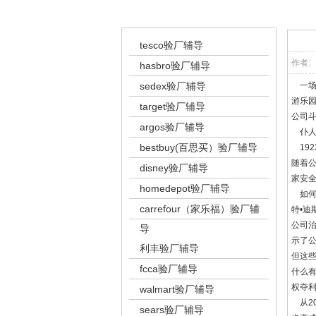
验
tesco验厂辅导
作者:
hasbro验厂辅导
sedex验厂辅导
一场
游乐
target验厂辅导
公司
argos验厂辅导
仆人
bestbuy(百思买）验厂辅导
192
随着
disney验厂辅导
家安
homedepot验厂辅导
如何
carrefour（家乐福）验厂辅
特•迪
公司
导
示了
利丰验厂辅导
但这些
fcca验厂辅导
什么有
权夺
walmart验厂辅导
从20
sears验厂辅导