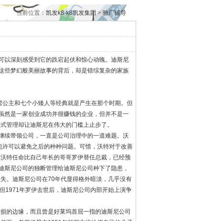
当前位置：
凯发k8-k8凯发集团
>
验厂辅导
可以深刻感受到它的跌宕起伏和惊心动魄。迪斯尼
这些梦幻般美丽故事的背后，却是错综复杂的家族
白雪公主和七个小矮人等经典就是产生在那个时期。但
虽然是一家创业成功并很赚钱的企业，但并不是一
族式管理却让迪斯尼在伟大的门槛上止步了。
继续带领公司，一直是公司治理中的一道难题。沃
，也许可以避免之后的种种问题。可惜，沃特对于改善
，沃特任命比自己年长的哥哥罗伊替任总裁，已经预
迪斯尼公司的独断管理给迪斯尼公司种下了隐患，
损失。迪斯尼公司在70年代显得格外暗淡，几乎没有
但1971年罗伊去世后，迪斯尼公司内部开始上演争
至亏损的边缘，而且曾是好莱坞首屈一指的迪斯尼公司