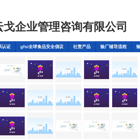
云戈企业管理咨询有限公司
系认证
gfsi全球食品安全倡议
社责产品
验厂辅导流程