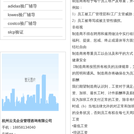
制造商将给予每个员工尊严及尊重，并
adidas验厂辅导
例如：
1）员工被工厂管理层和/工厂主管威胁
lowes验厂辅导
2）员工被辱骂或被主管性骚扰。
costco验厂辅导
非歧视
slcp验证
制造商不得在聘用和雇用做法中实行歧
福利、提拔、惩戒、终止或退休等方面
k8凯发集团的联系方式
结社自由
制造商将尊重员工以合法及和平的方式
健康安全
制造商将按照所有相关的法律规章，
的照明和通风。制造商亦将确保在为员
薪酬
我们期望制造商认识到，工资对于满足
资、加班、最长工时、计件薪酬率及薪
应为加班工作支付正常的工资。除非有
时或（b）当地法律允许的对正常和加
的业务状况，否则员工有权在每七天周
工资
杭州云戈企业管理咨询有限公司
•最低工资
手机：
18858134040
•培训工资