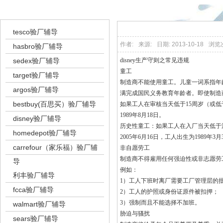
验厂辅导
tesco验厂辅导
作者:
来源:
日期: 2013-10-18
浏览
hasbro验厂辅导
sedex验厂辅导
disney生产守则之常见违规
童工
target验厂辅导
制造商不能使用童工。儿童一词系指年
argos验厂辅导
满完成国民义务教育年龄者。即使制造
bestbuy(百思买）验厂辅导
如果工人在审核当天低于15周岁（或低
1989年8月18日。
disney验厂辅导
历史性童工：如果工人在入厂当天低于
homedepot验厂辅导
2005年6月16日，工人出生为1989年3
carrefour（家乐福）验厂辅
非自愿劳工
制造商不得雇用任何强迫性或非志愿劳
导
例如：
利丰验厂辅导
1）工人下班时离厂需要工厂管理层的
fcca验厂辅导
2）工人的护照或身份证原件被扣押；
3）强制而且不能选择不加班。
walmart验厂辅导
胁迫与骚扰
sears验厂辅导