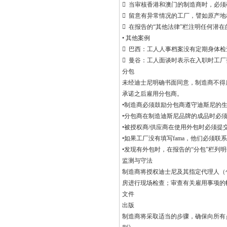
 当审核香港和澳门的制造商时，必
 留意有异常情况的工厂，譬如原产
 在报告的“其他法律”栏注明任何潜
• 其他案例
 巴西：工人人事档案没有定期身体
 曼谷：工人面谈时表示在入职时工
分包
未经迪士尼明确书面同意，制造商不得
承诺之后雇用分包商。
•制造商必须鼓励分包商遵守迪斯尼的
•分包商在制造迪斯尼品牌的成品时必
•被授权商/供应商在使用外包时必须提交
•如果工厂没有填写fama，他们必须
•发现有外包时，在报告的“分包”栏列
监测与守法
制造商将授权迪士尼及其指定代理人（
房进行现场检查；审查有关雇用事项的
文件
出版
制造商将采取适当的步骤，确保向所有