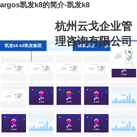
argos凯发k8的简介-凯发k8
杭州云戈企业管
理咨询有限公司
凯发k8-k8凯发集团
验厂辅导
体系认证
gfsi全球食品安
联系凯发k8