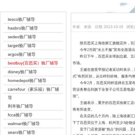
bestbuy(百思买）验厂辅导
tesco验厂辅导
作者:
来源:
日期: 2013-10-18
浏览
hasbro验厂辅导
sedex验厂辅导
除百思买上海徐家汇旗舰店外，百思买
target验厂辅导
今年2月因“水土不服”宣布全面退出
argos验厂辅导
昨日下午，百思买全球副总裁、五星
bestbuy(百思买）验厂辅导
市场。
王健在接受早报记者采访时表示，重
disney验厂辅导
式”有所区别，从出样到价格、服务均
homedepot验厂辅导
今年2月，百思买同样选择在五星电
carrefour（家乐福）验厂辅
营业务整合到旗下全资子公司五星电器
张”。
导
王健表示，重开的百思买徐家汇店会更
利丰验厂辅导
将有所改变。
fcca验厂辅导
在关店的几个月内，除上海徐家汇旗舰
下了百思买位于上海、杭州至少3处物
walmart验厂辅导
至于门店资源被“抢占”的问题，王健
sears验厂辅导