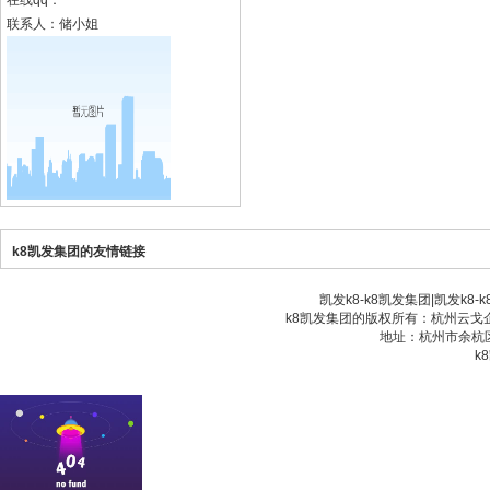
在线qq：
联系人：储小姐
k8凯发集团的友情链接
凯发k8-k8凯发集团
|
凯发k8-
k8凯发集团的版权所有：杭州云戈企业
地址：杭州市余杭区
k