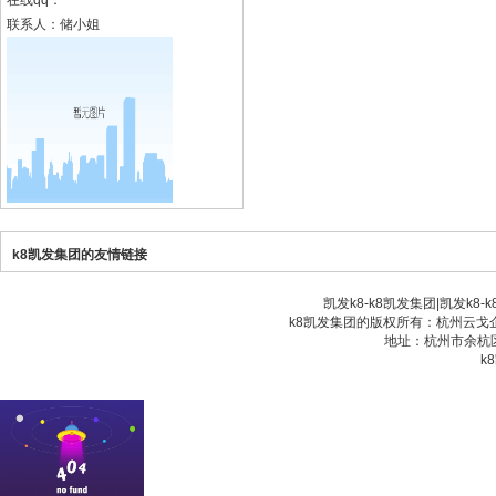
在线qq：
联系人：储小姐
k8凯发集团的友情链接
凯发k8-k8凯发集团
|
凯发k8-
k8凯发集团的版权所有：杭州云戈企业
地址：杭州市余杭区
k