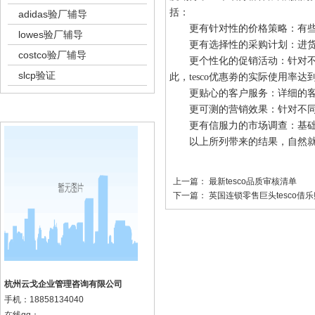
括：
adidas验厂辅导
更有针对性的价格策略：有些价
lowes验厂辅导
更有选择性的采购计划：进货构
costco验厂辅导
更个性化的促销活动：针对不同的
slcp验证
此，tesco优惠劵的实际使用率达到
更贴心的客户服务：详细的客户信
更可测的营销效果：针对不同细
k8凯发集团的联系方式
更有信服力的市场调查：基础数
以上所列带来的结果，自然就
上一篇：
最新tesco品质审核清单
下一篇：
英国连锁零售巨头tesco借
杭州云戈企业管理咨询有限公司
手机：
18858134040