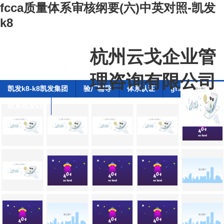
fcca质量体系审核纲要(六)中英对照-凯发
k8
杭州云戈企业管
理咨询有限公司
凯发k8-k8凯发集团
验厂辅导
体系认证
gfsi全球食品安
联系凯发k8