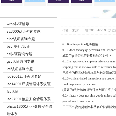
体系认证
wrap认证辅导
作者:
来源:
日期: 2013-10-19
浏览
sa8000认证咨询专题
eicc认证咨询专题
6.0 final inspection最终检验
bsci 验厂/认证
6.0.1 does factory qc performs final inspe
eti认证咨询专题
it?工厂qc是否执行最终检验和文件？
gsv认证咨询专题
6.0.2 an approved sample or reference sampl
shipping marks are available as reference fo
icti认证咨询专题
已核准的样品或参考样品与包装清单和
iso9001认证咨询专题
6.0.3 (critical) failed inspections are properl
iso14001环境管理体系认证
final inspection by customer.
(重要的)失效检验得到适当纠正在客户
fsc认证
6.0.4 factory does not ship goods unless sub
iso27001信息安全管理体系
procedures from customer.
ohsas18001职业健康安全管
工厂不出货的货物除非从客户获得豁免
理体系