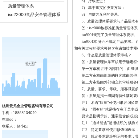
6） 持续改进；
质量管理体系
7） 基于事实的决策方法；
iso22000食品安全管理体系
8） 与供方互利的关系。
5、质量管理体系要求与产品要求有
答：iso9000族标准把质量管理体
k8凯发集团的联系方式
iso9001规定了质量管理体系要求
iso9001本 身并不规定产品要求
和有关过程的要求可包含在诸如技术规
6、什么是质量管理体系审核？
答：质量管理体系审核用于确定符合
第一方审核 用于内部目的，由组织
第二方审核由组织的顾客或由其他
第三方审核由外部独立的审核服务组织进
7、质量、要求、等级、顾客满意的
答：质量是指一组固有特性满足要
注1：术语“质量”可使用形容词如差
杭州云戈企业管理咨询有限公司
注2：“固有的”就是指存在于某事或
手机：
18858134040
要求是指明示的、通常隐含的或必须
在线qq：
注1：“通常隐含”是指组织的 惯例
联系人：储小姐
注2：特定要求可使用修饰词表示，
注3：规定要求是经明示的要求，需