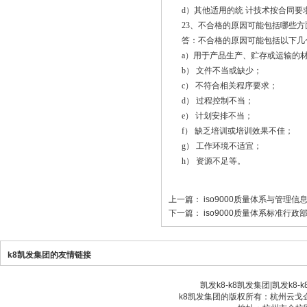
d）其他适用的统 计技术按合同要
23、不合格的原因可能包括哪些方面
答：不合格的原因可能包括以下几
a）用于产品生产、贮存或运输的材
b） 文件不当或缺少；
c） 不符合相关程序要求；
d） 过程控制不当；
e） 计划安排不当；
f） 缺乏培训或培训效果不佳；
g） 工作环境不适宜；
h） 资源不足等。
上一篇：
iso9000质量体系与管理
下一篇：
iso9000质量体系标准行政
k8凯发集团的友情链接
凯发k8-k8凯发集团
|
凯发k8-
k8凯发集团的版权所有：杭州云戈企业