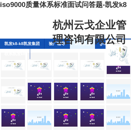
iso9000质量体系标准面试问答题-凯发k8
杭州云戈企业管
理咨询有限公司
凯发k8-k8凯发集团
验厂辅导
体系认证
gfsi全球食品安
联系凯发k8