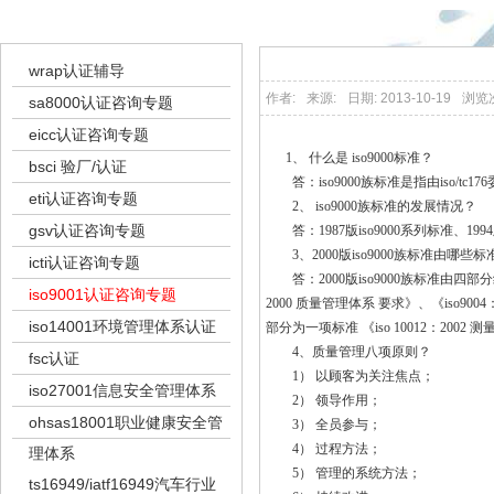
iso9001认证咨询专题
wrap认证辅导
作者:
来源:
日期: 2013-10-19
浏览
sa8000认证咨询专题
eicc认证咨询专题
1、 什么是 iso9000标准？
bsci 验厂/认证
答：iso9000族标准是指由iso/tc
eti认证咨询专题
2、 iso9000族标准的发展情况？
gsv认证咨询专题
答：1987版iso9000系列标准、1994版
3、2000版iso9000族标准由哪些
icti认证咨询专题
答：2000版iso9000族标准由四部分
iso9001认证咨询专题
2000 质量管理体系 要求》、《iso90
iso14001环境管理体系认证
部分为一项标准 《iso 10012：
4、质量管理八项原则？
fsc认证
1） 以顾客为关注焦点；
iso27001信息安全管理体系
2） 领导作用；
ohsas18001职业健康安全管
3） 全员参与；
4） 过程方法；
理体系
5） 管理的系统方法；
ts16949/iatf16949汽车行业