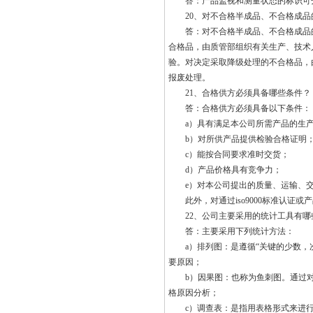
答：产品监视和测量状态的标识可分
20、对不合格半成品、不合格成品的
答：对不合格半成品、不合格成品的
合格品，由质管部组织有关生产、技术
验。对决定采取降级处理的不合格品，
报废处理。
21、合格供方必须具备哪些条件？
答：合格供方必须具备以下条件：
a）具有满足本公司所需产品的生产
b）对所供产品提供检验合格证明
c）能按合同要求准时交货；
d）产品价格具有竞争力；
e）对本公司提出的质量、运输、交
此外，对通过iso9000标准认证或
22、公司主要采用的统计工具有哪
答：主要采用下列统计方法：
a）排列图：是遵循“关键的少数，次
要原因；
b）因果图：也称为鱼刺图。通过对要
格原因分析；
c）调查表：是指用表格形式来进行数