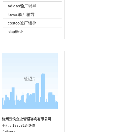
adidas验厂辅导
lowes验厂辅导
costco验厂辅导
slcp验证
k8凯发集团的联系方式
杭州云戈企业管理咨询有限公司
手机：
18858134040