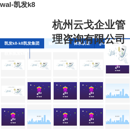
wal-凯发k8
杭州云戈企业管
理咨询有限公司
凯发k8-k8凯发集团
验厂辅导
体系认证
gfsi全球食品安
联系凯发k8