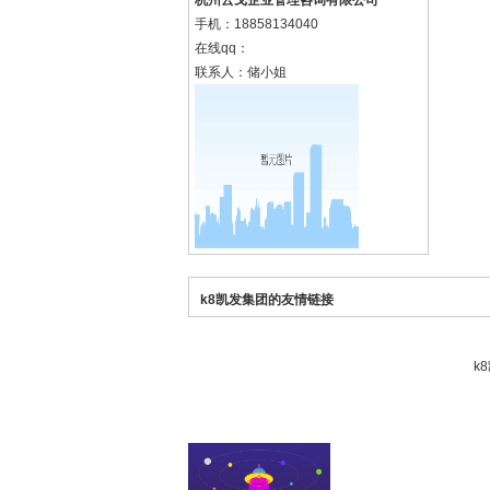
杭州云戈企业管理咨询有限公司
手机：
18858134040
在线qq：
联系人：储小姐
k8凯发集团的友情链接
k