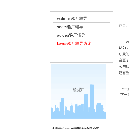
lo
walmart验厂辅导
作者:
sears验厂辅导
adidas验厂辅导
劳氏的
lowes验厂辅导咨询
认为
尔曼
k8凯发集团的联系方式
会更
客与
还有
上一
下一