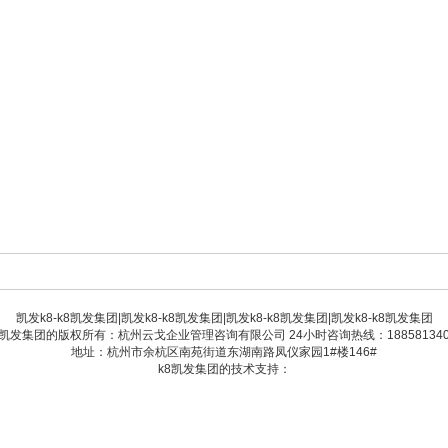
凯发k8-k8凯发集团
|
凯发k8-k8凯发集团
|
凯发k8-k8凯发集团
|
凯发k8-k8凯发集团
8凯发集团的版权所有：杭州云戈企业管理咨询有限公司 24小时咨询热线：188581340
地址：杭州市余杭区南苑街道东湖南路凤仪家园1#楼146#
k8凯发集团的技术支持：