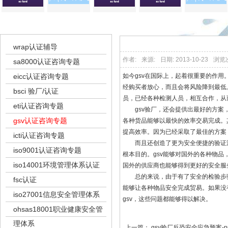
gsv认证咨询专题
wrap认证辅导
作者:
来源:
日期: 2013-10-23
浏览
sa8000认证咨询专题
eicc认证咨询专题
如今gsv在国际上，起着很重要的作
经购买者放心，而且会将风险降到最低
bsci 验厂/认证
员，已经各种检测人员，相互合作，从
eti认证咨询专题
gsv验厂，还会提供出最好的方案，
gsv认证咨询专题
各种货品能够以最快的效率交易完成。
提高效率。因为已经采取了最佳的方案
icti认证咨询专题
而且还创造了更为安全便捷的验证流
iso9001认证咨询专题
根本目的。gsv能够对国外的各种物
iso14001环境管理体系认证
国外的供应商也能够得到更好的安全服
总的来说，由于有了安全的检验步骤
fsc认证
能够让各种物品安全完成贸易。如果没
iso27001信息安全管理体系
gsv，这些问题都能够得以解决。
ohsas18001职业健康安全管
理体系
上一篇：
gsv验厂反恐安全应急预案-p