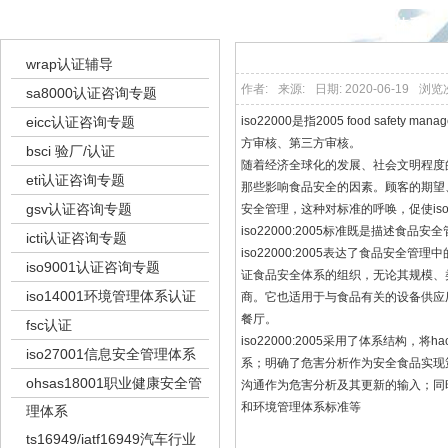
iso22000食品安全管理体系
wrap认证辅导
作者:
来源:
日期: 2020-06-19
浏览
sa8000认证咨询专题
eicc认证咨询专题
iso22000
是指
2005 food safety mana
方审核、第三方审核。
bsci 验厂/认证
随着经济全球化的发展、社会文明程度
eti认证咨询专题
那些影响食品安全的因素。顾客的期望
gsv认证咨询专题
安全管理，这种对标准的呼唤，促使
is
iso22000:2005
标准既是描述食品安全
icti认证咨询专题
iso22000:2005
表达了食品安全管理中
iso9001认证咨询专题
证食品安全体系的组织，无论其规模、
iso14001环境管理体系认证
商。它也适用于与食品有关的设备供应
餐厅。
fsc认证
iso22000:2005
采用了
体系结构，将
ha
iso27001信息安全管理体系
系；明确了危害分析作为安全食品实现
ohsas18001职业健康安全管
沟通作为危害分析及其更新的输入；同
和环境管理体系标准等
理体系
ts16949/iatf16949汽车行业