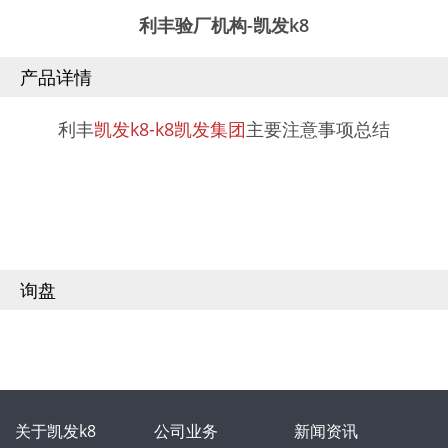
利丰验厂机构-凯发k8
产品详情
利丰
凯发k8-k8凯发集团
主要注意事项总结
询盘
关于凯发k8
公司业务
新闻资讯