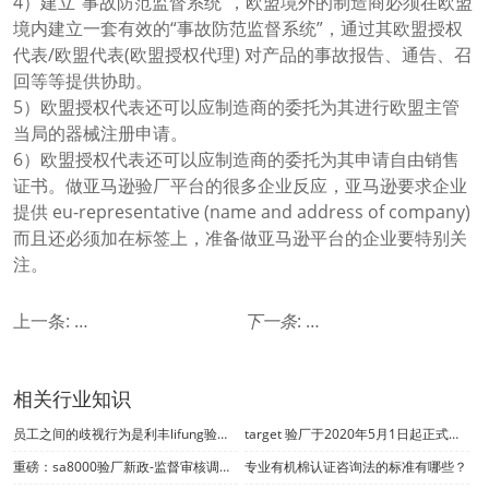
4）建立“事故防范监督系统”，欧盟境外的制造商必须在欧盟
境内建立一套有效的“事故防范监督系统”，通过其欧盟授权
代表/欧盟代表(欧盟授权代理) 对产品的事故报告、通告、召
回等等提供协助。
5）欧盟授权代表还可以应制造商的委托为其进行欧盟主管
当局的器械注册申请。
6）欧盟授权代表还可以应制造商的委托为其申请自由销售
证书。做亚马逊验厂平台的很多企业反应，亚马逊要求企业
提供 eu-representative (name and address of company)
而且还必须加在标签上，准备做亚马逊平台的企业要特别关
注。
上一条:
fda认证咨询，fda认证重点注意事项
下一条
:
欧盟市场监管法规(eu)验
相关行业知识
员工之间的歧视行为是利丰lifung验厂不允许出现的
target 验厂于2020年5月1日起正式接受第三方审计项目的审核报告
重磅：sa8000验厂新政-监督审核调整为一年一审！
专业有机棉认证咨询法的标准有哪些？