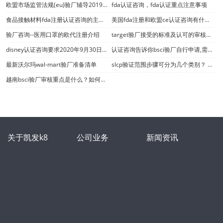
欧盟市场监管法规(eu)验厂辅导20191020的实施
fda认证咨询，fda认证重点注意事项
食品接触材料fda注册认证咨询的主要标准
美国fda注册和欧盟ce认证咨询有什么区别
验厂咨询--医用口罩的欧代注册介绍
target验厂接受的标准及认可的审核机构
disney认证咨询要求2020年9月30日前进行scan反恐审核
认证咨询告诉你bsci验厂自行申请,需要做什么材料?
最新沃尔玛wal-mart验厂准备清单
slcp验证范围步骤可分为几个类别？ slcp的管理系统要求？
越南bsci验厂审核重点是什么？如何快速通过越南bsci验厂审核？
关于凯发k8
公司业务
新闻资讯