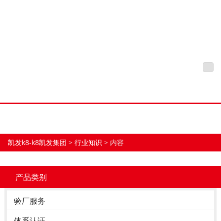
欧代有什么作用？亚马逊为
什么需要欧代？-凯发k8
凯发k8-k8凯发集团
tog
nav
凯发k8-k8凯发集团
>
行业知识
> 内容
产品类别
验厂服务
体系认证