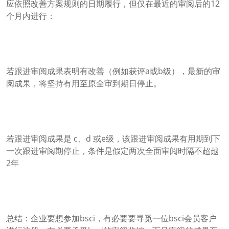
应依照改善方案规则的日期履行，但仅在最近的审阅后的12
个月内进行：
若跟进审阅成果表明有改善（例如获评a或b级），最新的审
阅成果，将坚持有用至原全审到期日停止。
若跟进审阅成果是 c、d 或e级，该跟进审阅成果有用期到下
一次跟进审阅期停止，条件是假定两次全面审阅时隔不超越
2年
总结：企业要想参加bsci，有必要要寻觅一位bsci会员客户