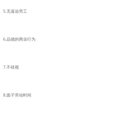
5.无逼迫劳工
6.品德的商业行为
7.不歧视
8.面子劳动时间