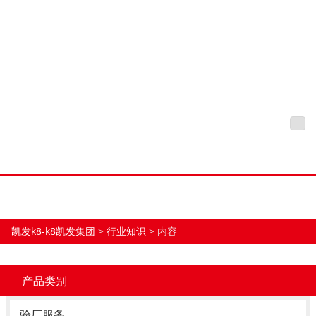
认证咨询告诉你bsci验厂自
行申请,需要做什么材料?-凯
发k8
凯发k8-k8凯发集团
tog
nav
凯发k8-k8凯发集团
>
行业知识
> 内容
产品类别
验厂服务