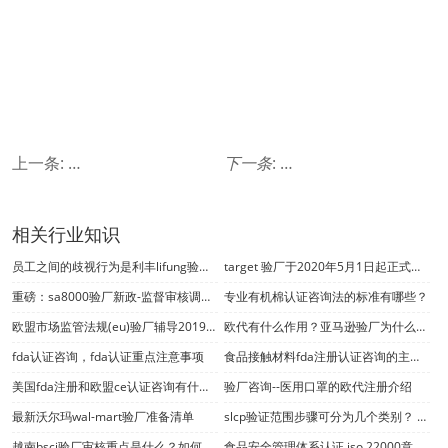
上一条:
最新沃尔玛wal-mart验厂准备清单
下一条
:
disney认证咨询要求2
相关行业知识
员工之间的歧视行为是利丰lifung验厂不允许出现的
target 验厂于2020年5月1日起正式接受第三方审计项目的审核报告
重磅：sa8000验厂新政-监督审核调整为一年一审！
专业有机棉认证咨询法的标准有哪些？
欧盟市场监管法规(eu)验厂辅导20191020的实施
欧代有什么作用？亚马逊验厂为什么需要欧代？
fda认证咨询，fda认证重点注意事项
食品接触材料fda注册认证咨询的主要标准
美国fda注册和欧盟ce认证咨询有什么区别
验厂咨询--医用口罩的欧代注册介绍
最新沃尔玛wal-mart验厂准备清单
slcp验证范围步骤可分为几个类别？ slcp的管理系统要求？
越南bsci验厂审核重点是什么？如何快速通过越南bsci验厂审核？
食品安全管理体系认证 iso 22000意味着什么