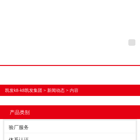
外贸客户如何应对验厂-凯发
K8
凯发k8-k8凯发集团
tog
nav
凯发k8-k8凯发集团
>
新闻动态
> 内容
产品类别
验厂服务
体系认证