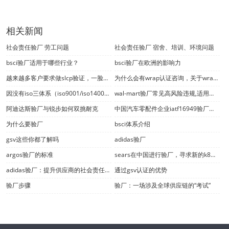
相关新闻
社会责任验厂 劳工问题
社会责任验厂 宿舍、培训、环境问题
bsci验厂适用于哪些行业？
bsci验厂在欧洲的影响力
越来越多客户要求做slcp验证，一脸茫然的你怎么办？
为什么会有wrap认证咨询，关于wrap认证你了解多少？
因没有iso三体系（iso9001/iso14001/iso45001）验厂认证证书而错失项目中标何其多
wal-mart验厂常见高风险违规,适用于wm es 2006版
阿迪达斯验厂与锐步如何双挑耐克
中国汽车零配件企业iatf16949验厂认证开始审核
为什么要验厂
bsci体系介绍
gsv这些你都了解吗
adidas验厂
argos验厂的标准
sears在中国进行验厂，寻求新的k8凯发集团的合作伙伴
adidas验厂：提升供应商的社会责任和环境绩效
通过gsv认证的优势
验厂步骤
验厂：一场涉及全球供应链的“考试”