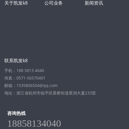
关于凯发k8
公司业务
新闻资讯
联系凯发k8
手机：188 5813 4040
传真：0571-56570401
邮箱：
1535806504@qq.com
地址：浙江省杭州市临平区星桥街道星润大厦233室
咨询热线
18858134040