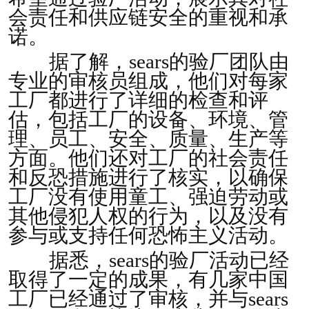
会责任和供应链安全的重视和承
诺。
据了解，
sears的验厂团队由
专业的审核员组成，他们对每家
工厂都进行了详细的检查和评
估，包括工厂的设备、环境、管
理、员工、安全、质量、生产等
方面。他们还对工厂的社会责任
和反恐措施进行了核实，以确保
工厂没有使用童工、强迫劳动或
其他侵犯人权的行为，以及没有
参与或支持任何恐怖主义活动。
据悉，
sears的验厂活动已经
取得了一定的成果，有几家中国
工厂已经通过了审核，并与sears