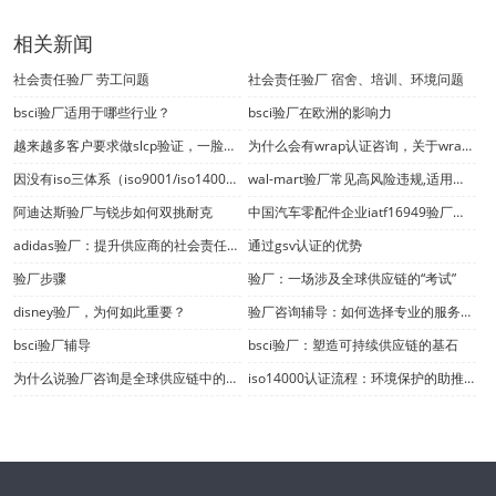
相关新闻
社会责任验厂 劳工问题
社会责任验厂 宿舍、培训、环境问题
bsci验厂适用于哪些行业？
bsci验厂在欧洲的影响力
越来越多客户要求做slcp验证，一脸茫然的你怎么办？
为什么会有wrap认证咨询，关于wrap认证你了解多少？
因没有iso三体系（iso9001/iso14001/iso45001）验厂认证证书而错失项目中标何其多
wal-mart验厂常见高风险违规,适用于wm es 2006版
阿迪达斯验厂与锐步如何双挑耐克
中国汽车零配件企业iatf16949验厂认证开始审核
adidas验厂：提升供应商的社会责任和环境绩效
通过gsv认证的优势
验厂步骤
验厂：一场涉及全球供应链的“考试”
disney验厂，为何如此重要？
验厂咨询辅导：如何选择专业的服务机构
​bsci验厂辅导
bsci验厂：塑造可持续供应链的基石
为什么说验厂咨询是全球供应链中的重要一环？
iso14000认证流程：环境保护的助推器和质量保证的重要一环