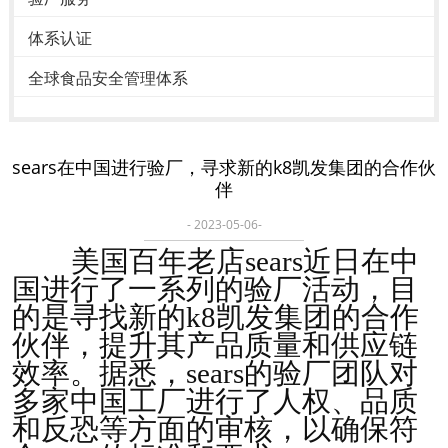
体系认证
全球食品安全管理体系
sears在中国进行验厂，寻求新的k8凯发集团的合作伙
伴
- 2023-05-06-
美国百年老店
sears近日在中
国进行了一系列的验厂活动，目
的是寻找新的k8凯发集团的合作
伙伴，提升其产品质量和供应链
效率。据悉，sears的验厂团队对
多家中国工厂进行了人权、品质
和反恐等方面的审核，以确保符