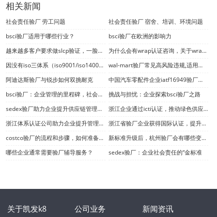
相关新闻
社会责任验厂 劳工问题
社会责任验厂 宿舍、培训、环境问题
bsci验厂适用于哪些行业？
bsci验厂在欧洲的影响力
越来越多客户要求做slcp验证，一脸茫然的你怎么办？
为什么会有wrap认证咨询，关于wrap认证你了解多少？
因没有iso三体系（iso9001/iso14001/iso45001）验厂认证证书而错失项目中标何其多
wal-mart验厂常见高风险违规,适用于wm es 2006版
阿迪达斯验厂与锐步如何双挑耐克
中国汽车零配件企业iatf16949验厂认证开始审核
bsci验厂：企业管理的里程碑，社会责任的体现
挑战与担忧：企业探索bsci验厂之路
sedex验厂助力企业提升供应链管理水平，确保产品质量与安全
浙江企业通过icti认证，推动绿色供应链发展
浙江体系认证公司助力企业提升管理水平，推动行业高质量发展
浙江省验厂企业获得国际认证，提升品牌影响力和市场竞争力
costco验厂的流程和步骤，如何准备和应对costco的现场审核
新标准升级后，杭州验厂会有哪些变化？
哪些企业通常需要验厂辅导服务？
sedex验厂：企业社会责任的“金标准
关于凯发k8
公司业务
新闻资讯