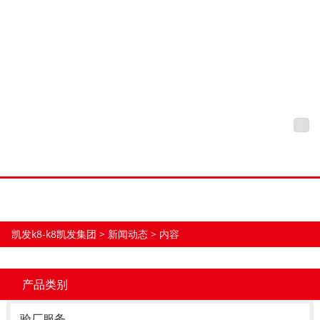
Iso14000认证流程：环境保
护的助推器和质量保证的重
要一环-凯发k8
凯发k8-k8凯发集团
tog
nav
凯发k8-k8凯发集团
>
新闻动态
> 内容
产品类别
验厂服务