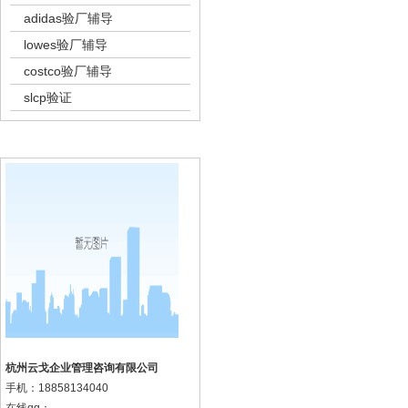
adidas验厂辅导
lowes验厂辅导
costco验厂辅导
slcp验证
k8凯发集团的联系方式
杭州云戈企业管理咨询有限公司
手机：
18858134040