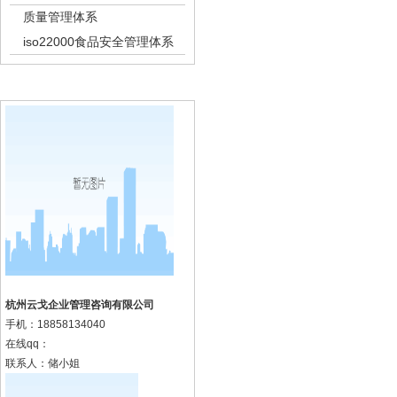
质量管理体系
iso22000食品安全管理体系
k8凯发集团的联系方式
杭州云戈企业管理咨询有限公司
手机：
18858134040
在线qq：
联系人：储小姐