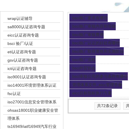
体系认证
bsci验厂要求有哪些
wrap认证辅导
bsci验厂审核内容和等级
sa8000认证咨询专题
bsci验厂审核费用
eicc认证咨询专题
bsci验厂认证的好处有哪些
bsci 验厂/认证
bsci验厂取得资格和实施阶段
eti认证咨询专题
bsci验厂流程
gsv认证咨询专题
bsci外贸协会
icti认证咨询专题
bsci审核公司的参与条件有哪些
iso9001认证咨询专题
管理体系文件_eicc管理手册
iso14001环境管理体系认证
eicc目标指标执行方案
fsc认证
iso27001信息安全管理体系
共72条记录
ohsas18001职业健康安全管
理体系
ts16949/iatf16949汽车行业