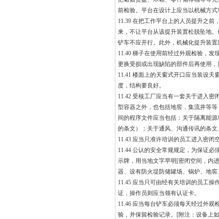
前检验。平台在设计上应当以机械方式
11.39 在把工作平台上的人员提升
来，不让平台从该提升装置松脱坠地。
铲车不应开行。此外，机械化提升装置
11.40 梯子在使用前经过外观检验
更换受损或出现缺陷的部件后再使用，则
11.41 楼面上的天窗式开口应当装
度，结构要良好。
11.42 受核工厂应当有一套关于进
型容器之外，也包括地窖，集流井等等
间的程序文件应当包括：关于隔离能源
的条文）；关于通风、沟通传讯的条文
11.43 应当只准许培训的员工进入
11.44 公认的安全常规规定，为保
示牌，用当地文字早明[密闭空间，内
器、设有防火堤防储罐场、锅炉、地窖
11.45 应当只可由经有关培训的员
证，操作员则应当领有认证卡。
11.46 应当每台铲车必须每天经过
验，并保留检验记录。[附注：设备上