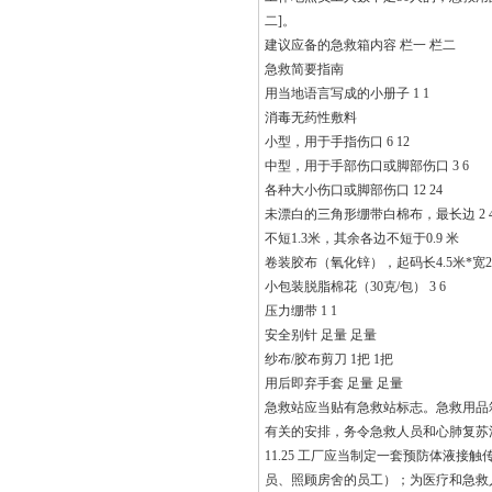
二]。
建议应备的急救箱内容 栏一 栏二
急救简要指南
用当地语言写成的小册子 1 1
消毒无药性敷料
小型，用于手指伤口 6 12
中型，用于手部伤口或脚部伤口 3 6
各种大小伤口或脚部伤口 12 24
未漂白的三角形绷带白棉布，最长边 2 
不短1.3米，其余各边不短于0.9 米
卷装胶布（氧化锌），起码长4.5米*宽25
小包装脱脂棉花（30克/包） 3 6
压力绷带 1 1
安全别针 足量 足量
纱布/胶布剪刀 1把 1把
用后即弃手套 足量 足量
急救站应当贴有急救站标志。急救用品
有关的安排，务令急救人员和心肺复苏
11.25 工厂应当制定一套预防体液
员、照顾房舍的员工）；为医疗和急救