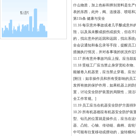
什么物质，加上色标和辨别资料是生产
表的东西，此外，阀、连接器、喷咀和
第11b条 健康与安全
11.16 每宗意外事故或者几乎酿成
毁，以及虽未酿成损伤或损失，但在不
的，找出意外的近因和远因，找出系统
全会议通知和备忘录等手段，提醒员工
措施执行情况，并对各事项的状况作定
11.17 所有意外事故均应上报。应
11.18 受核工厂应当禁止身穿宽松
能被卷入机器里，应当禁止穿着。应当
[附注：如非操作员和所有受影响的员
发挥有效的保护作用，如果机器上的防
置，讨论安全防护装置的局限性，清洁
全工作常规。]
11.19 员工应当在机器安全防护方面得
10.20 所有机器都应有机器安全防
型、钻孔的位置就是操作点，应当在这
器、凸轮、心轴、传动链、曲柄、齿轮
中可能有往复移动或摆动的，旋转横向