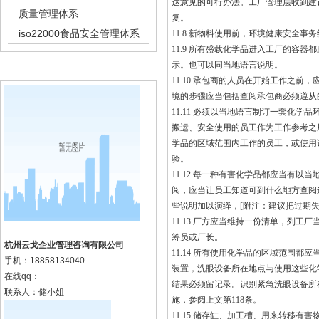
达意见的可行办法。工厂管理层收到建
质量管理体系
复。
iso22000食品安全管理体系
11.8 新物料使用前，环境健康安全
11.9 所有盛载化学品进入工厂的容
示。也可以同当地语言说明。
k8凯发集团的联系方式
11.10 承包商的人员在开始工作之
境的步骤应当包括查阅承包商必须遵从
11.11 必须以当地语言制订一套化
搬运、安全使用的员工作为工作参考之
学品的区域范围内工作的员工，或使用
验。
11.12 每一种有害化学品都应当有以
阅，应当让员工知道可到什么地方查阅
些说明加以演绎，[附注：建议把过期
11.13 厂方应当维持一份清单，列
筹员或厂长。
杭州云戈企业管理咨询有限公司
11.14 所有使用化学品的区域范围
手机：
18858134040
装置，洗眼设备所在地点与使用这些化
在线qq：
结果必须留记录。识别紧急洗眼设备所
联系人：储小姐
施，参阅上文第118条。
11.15 储存缸、加工槽、用来转移