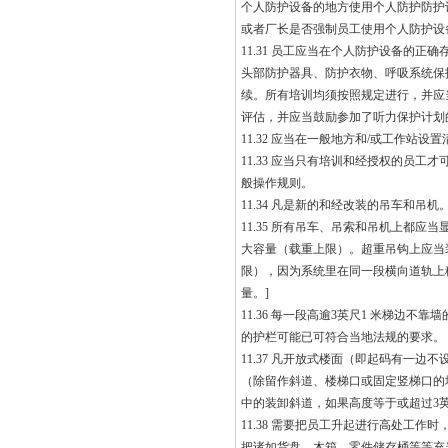
个人防护设备的地方使用个人防护防护
或者厂长是否强制员工使用个人防护设
11.31 员工应当在个人防护设备的
头部防护器具、防护衣物、呼吸系统保
续。所有培训均须按照规定进行，并应
评估，并应当鼓励参加了听力保护计划
11.32 应当在一般地方和/或工作
11.33 应当只有培训和经授权的员
般操作规则。
11.34 凡是新的和经改装的吊车和
11.35 所有吊车、吊索和吊机上都
大容量（载重上限）。超重吊钩上应当
限），因为系统里在同一段横向道轨上
量。]
11.36 每一段高逾3英尺1 米梯
的护栏可能已可符合当地法规的要求。
11.37 凡开放式楼面（即起码有一
（除留作斜道、楼梯口或固定竖梯口的
中的装卸斜道，如果高度等于或超过3
11.38 需要把员工升起进行高处工
把诸如货盘、木箱、零件储存桶等等充