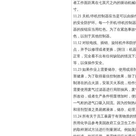
者工作面距离在七英尺之内的驱动机械
寸。
11.21 关机/停机控制器应当是可
的安全防护环。每一个开机/停机控制
器的按钮应当用红色。为了在紧急事故
色，以别于其他控制器。
11.12 对软电线、插销、旋转机件
点，并予以修理或者更换，[附注：机
正常，完全看不出有任何缺陷的情况下
等，以保操作安全。
11.23 如果作业上需要储存、使用
害健康，为了取得最佳控制效果，除了
制潜在的点火源，安装灭火系统，给作
需要使用废气过滤器进行局部抽风，废
所改动，或者生产条件明显增加时，便
一气柜的进气口吸入回流。因为控制热
和溶剂型漆之类易燃液体，储存、处理
11.24 所有关于员工暴露于有害物
所用化学品参考美国政府工业卫生工作者
的取样测试方法进行剂量测试。例如美