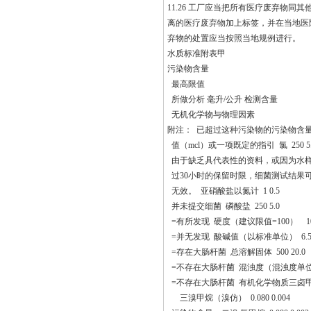
11.26 工厂应当把所有医疗废弃物
离的医疗废弃物加上标签，并在当地医
弃物的处置应当按照当地规例进行。
水质标准附表甲
污染物含量
最高限值
所做分析 毫升/公升 检测含量
无机化学物与物理因素
附注： 已超过这种污染物的污染物含量
值（mcl）或一项既定的指引 氯 250 5.
由于缺乏具代表性的资料，或因为水样已超
过30小时的保留时限，细菌测试结果可能 
无效。 亚硝酸盐以氮计 1 0.5
并未提交细菌 磷酸盐 250 5.0
=有所发现 硬度（建议限值=100） 1
=并无发现 酸碱值（以标准单位） 6.5-
=存在大肠杆菌 总溶解固体 500 20.0
=不存在大肠杆菌 混浊度（混浊度单位） 1
=不存在大肠杆菌 有机化学物质三
三溴甲烷（溴仿） 0.080 0.004