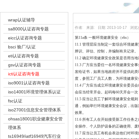
icti认证咨询专题
wrap认证辅导
作者:
来源:
日期: 2013-10-17
浏览
sa8000认证咨询专题
eicc认证咨询专题
第11a条 一般环境健康安全（ehs）
11.1 管理层应当制定一套综合环境
bsci 验厂/认证
辨识、评估、控制，并编制有关记录。
eti认证咨询专题
11.2 确定环境健康安全政策是否用
gsv认证咨询专题
11.3 厂方应当委任一名环境健康安
发给证书，如果当地政府并不提供此类
icti认证咨询专题
度，参照工厂员工人数，为环境健康安
iso9001认证咨询专题
11.4 厂方应当成立环境健康安全委
iso14001环境管理体系认证
会应当经常开会。起码每60天开会一
11.5 应当让员工了解环境健康安全
fsc认证
通，例如举行环境健康安全会议，出版
iso27001信息安全管理体系
效果。
ohsas18001职业健康安全管
11.6 所有工人在开始接受新工作任
全操作、个人防护设备的正确使用、废
理体系
11.7 应当让员工有机会表达他们对
ts16949/iatf16949汽车行业