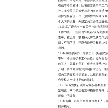
的标准，均可采用。暴露情况应当通过
否低于即定标准，这项规定适用于工厂
控，减少员工同低于标准的有害物质接
调控包括轮流工作、预防性的维修保养
个人防护设备，并规定员工必须正确使
11.25 工厂应当有一套关于控制有
工作的员工，提防这些机器/设备突然
击中、被抛开，或者触及带电的电气线
断，可能的话，还应当给开关和阀上锁
原因。
11.26 做维修保养工作的员工（经
平时（即维修保养工作前后）操作有关
的工人（即其他员工）也应当接受培训
介绍，从而知道能源控制何时进行，明
权员工的存档培训记录，以核实有关的
合资格人士提供足够的培训。
11.27 应当为执行锁断电源/挂停
定装置，阀门锁定装置和锁搭扣等等，
维修中的设备。
11.28 选出三名至五名维修保养工
能源锁定。