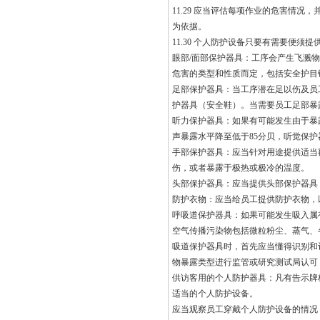
11.29 应当评估每项作业的危害情
为依据。
11.30 个人防护设备只要有需要便
眼部/面部保护器具：工序会产生飞溅
危害的类型和性质而定，包括安全护目
足部保护器具：当工序潜在足以伤及员
护器具（安全鞋）。当需要员工足部暴
听力保护器具：如果有可能发生由于暴
声暴露水平降至低于85分贝，听觉保护
手部保护器具：应当针对用途提供适当
伤，或者暴露于极热或极冷的温度。
头部保护器具：应当提供头部保护器具
防护衣物：应当给员工提供防护衣物，
呼吸道保护器具：如果可能发生吸入属
空气传播污染物包括微粒粉尘、蒸气、
吸道保护器具时，首先应当懂得识别和
物暴露类型进行监管或研究测试局认可
供访客用的个人防护器具：凡有告示牌
适当的个人防护设备。
应当观察员工穿戴个人防护设备的情况