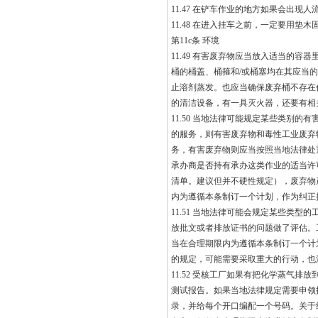
11.47 在铲车作业的地方如果会出
11.48 在进入挂车之前，一定要用
第11c条 环境
11.49 有害废弃物应当放入适当的
桶的桶盖、桶箍和/或桶塞均在其应当
止溶剂蒸发。也应当确保废弃桶不存在
的清洁设备，有一具灭火器，还要有相
11.50 当地法律可能规定某些类别
的服务，则有害废弃物和毒性工业废弃
务，有害废弃物则应当按照当地法律处
承办商是否持有承办这类作业的适当许
清单。建议但并不硬性规定），废弃物
内为遵循本条制订一个计划，作为纠正
11.51 当地法律可能会规定某些类
放批文或者排放证书的问题做了评估。
当在合理期限内为遵循本条制订一个计
的规定，可能需要采取重大的行动，也
11.52 受核工厂如果有把化学蒸气
测试报告。如果当地法律规定需要申领
录，并给每个开口编配一个号码。关于