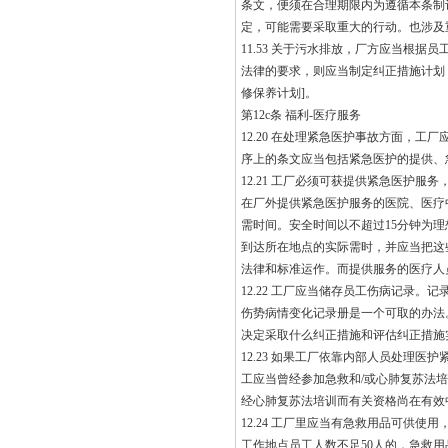
条文，便须在合理期限内为遵循本条制
定，可能需要采取重大的行动。也涉及
11.53 关于污水排放，厂方应当根
法律的要求，则应当制定纠正措施计划
修保养计划]。
第12c条 福利-医疗服务
12.20 在处理紧急医护事故方面，
序上的条文应当包括紧急医护的提供、
12.21 工厂必须可获提供紧急医护
在厂外提供紧急医护服务的医院、医疗
需时间。安全时间以不超过15分钟为
到达所在地点的实际需时，并应当把这
法律和标准运作。而提供服务的医疗人
12.22 工厂应当储存员工伤病记录
伤势病情变化记录册是一个可取的办法
决定采取什么纠正措施和评估纠正措施
12.23 如果工厂依靠内部人员处理
工应当曾经参加急救和/或心肺复苏法
经心肺复苏法培训而有关资格尚在有效中
12.24 工厂里应当有急救用品可供
工作地点员工人数不足50人的，急救