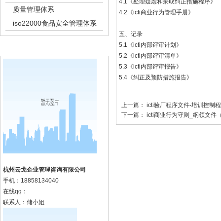
4.1《处理疑虑和采取纠正措施程序》
质量管理体系
4.2《icti商业行为管理手册》
iso22000食品安全管理体系
五、记录
5.1《icti内部评审计划》
k8凯发集团的联系方式
5.2《icti内部评审清单》
5.3《icti内部评审报告》
5.4《纠正及预防措施报告》
上一篇：
icti验厂程序文件-培训控制
下一篇：
icti商业行为守则_纲领文件
杭州云戈企业管理咨询有限公司
手机：
18858134040
在线qq：
联系人：储小姐