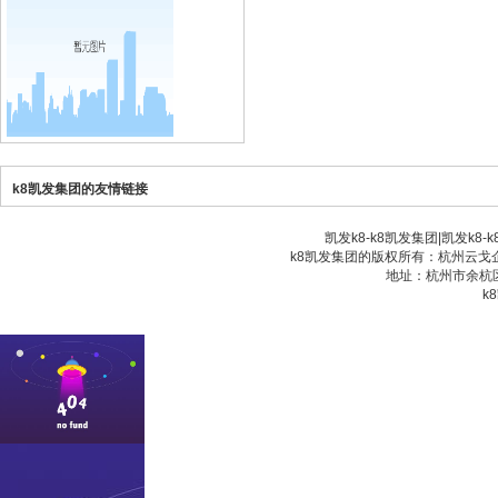
k8凯发集团的友情链接
凯发k8-k8凯发集团
|
凯发k8-
k8凯发集团的版权所有：杭州云戈企业
地址：杭州市余杭区
k