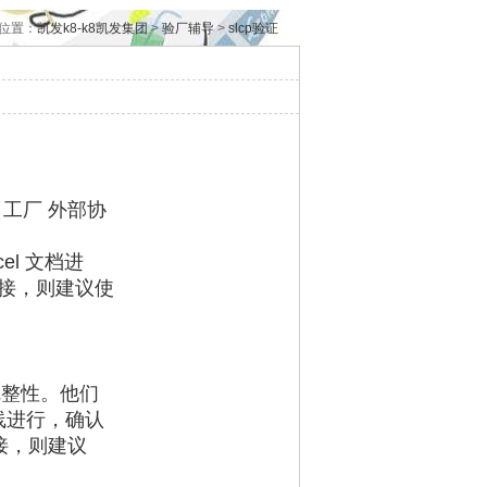
位置：
凯发k8-k8凯发集团
>
验厂辅导
>
slcp验证
工厂 外部协
cel 文档进
连接，则建议使
完整性。他们
离线进行，确认
接，则建议