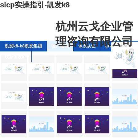
slcp实操指引-凯发k8
杭州云戈企业管
理咨询有限公司
凯发k8-k8凯发集团
验厂辅导
体系认证
gfsi全球食品安
联系凯发k8