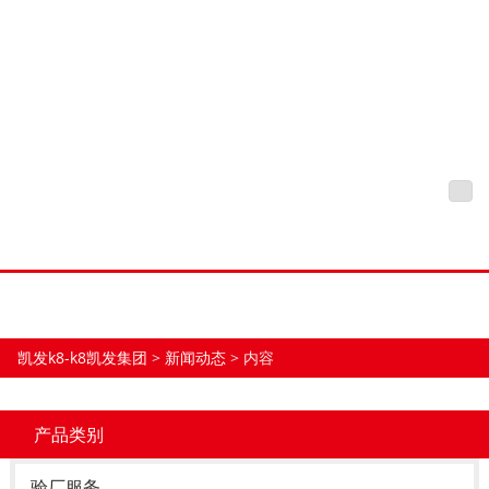
Bsci验厂：企业管理的里程
碑，社会责任的体现-凯发
K8
凯发k8-k8凯发集团
tog
nav
凯发k8-k8凯发集团
>
新闻动态
> 内容
产品类别
验厂服务