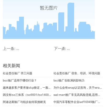
上一条:
挑战与担忧：企业探索bsci验厂之路
下一条
:
iso14000认证流
相关新闻
社会责任验厂 劳工问题
社会责任验厂 宿舍、培训、环境问题
bsci验厂适用于哪些行业？
bsci验厂在欧洲的影响力
越来越多客户要求做slcp验证，一脸茫然的你怎么办？
为什么会有wrap认证咨询，关于wrap认证你了解多少？
因没有iso三体系（iso9001/iso14001/iso45001）验厂认证证书而错失项目中标何其多
wal-mart验厂常见高风险违规,适用于wm es 2006版
阿迪达斯验厂与锐步如何双挑耐克
中国汽车零配件企业iatf16949验厂认证开始审核