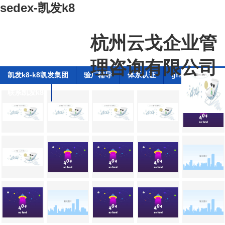
sedex-凯发k8
杭州云戈企业管
理咨询有限公司
凯发k8-k8凯发集团
验厂辅导
体系认证
gfsi全球食品安
联系凯发k8