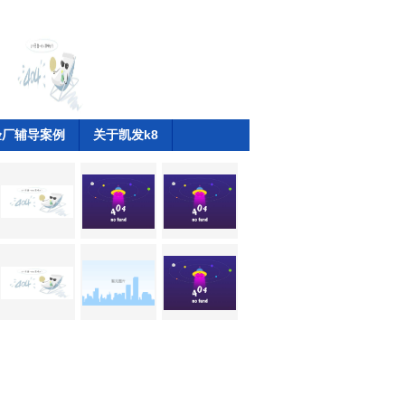
验厂辅导案例
关于凯发k8