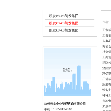
凯发k8-k8凯发集团
di
凯发k8-k8凯发集团
作者:
凯发k8-k8凯发集团
凯发k8-k8凯发集团
工卡
工资
人事
k8凯发集团的联系方式
劳动
社会
工商
消防
消防
环保
厂规
政府
设备
特种
当地
杭州云戈企业管理咨询有限公司
未成
手机：
18858134040