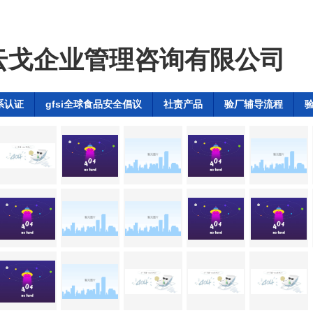
云戈企业管理咨询有限公司
系认证
gfsi全球食品安全倡议
社责产品
验厂辅导流程