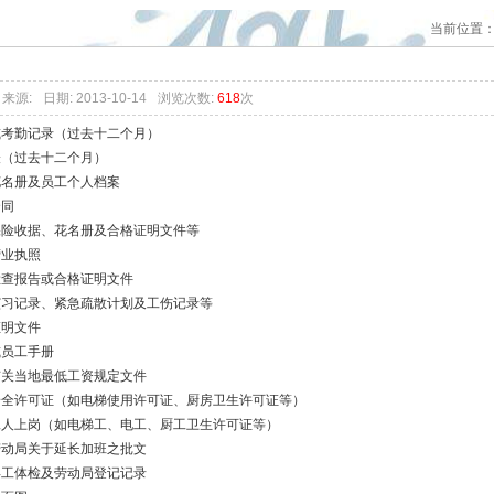
sney验厂
当前位置
来源:
日期: 2013-10-14
浏览次数:
618
次
或考勤记录（过去十二个月）
表（过去十二个月）
花名册及员工个人档案
合同
保险收据、花名册及合格证明文件等
营业执照
检查报告或合格证明文件
演习记录、紧急疏散计划及工伤记录等
证明文件
或员工手册
有关当地最低工资规定文件
安全许可证（如电梯使用许可证、厨房卫生许可证等）
工人上岗（如电梯工、电工、厨工卫生许可证等）
劳动局关于延长加班之批文
年工体检及劳动局登记记录