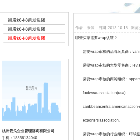
凯发k8-k8凯发集团
wrap认证咨询专题
凯发k8-k8凯发集团
作者:
来源:
日期: 2013-10-18
浏览
凯发k8-k8凯发集团
凯发k8-k8凯发集团
哪些买家需要wrap认证？
需要wrap审核的品牌玩具商：vanityfair
k8凯发集团的联系方式
需要wrap审核的大型零售商：levistrauss,s
需要wrap审核的商贸组织：apparelindust
footwearassociation(usa)
caribbeancentralamericanaction-
exporters'association。
杭州云戈企业管理咨询有限公司
需要wrap审核的行业组织：环球服装
手机：
18858134040