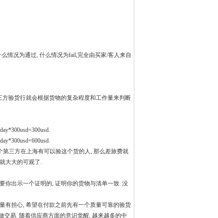
么情况为通过, 什么情况为fail,完全由买家/客人来自
这个时候第三方验货行就会根据货物的复杂程度和工作量来判断
00usd=300usd.
00usd=600usd.
 这个第三方在上海有可以验这个货的人, 那么差旅费就
用就大大的可观了.
需要你出示一个证明的, 证明你的货物与清单一致. 没
量有担心, 希望在付款之前先有一个质量可靠的验货
交易. 随着供应商方面的意识觉醒, 越来越多的中