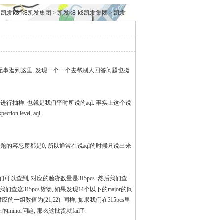
：
凯发k8-k8凯发集团
>
凯发k8-k8凯发集团
>
凯发
k8-k8凯发集团
>
验厂咨询问题
来无事逛到这里, 发现一个一个去帮别人回答问题也挺
1.4的标准来进行抽样. 也就是我们平时所说的aql. 事实上这个说
 level, aql.
ical的问题的容忍度都是0, 所以通常在说aql的时候只说出来
通过查表我们可以查到, 对应的验货数量是315pcs. 然后我们查
说, 我们查这315pcs货物, 如果发现14个以下的major的问
应的一组数值为(21,22). 同样, 如果我们在315pcs里
inor问题, 那么这批货就fail了.