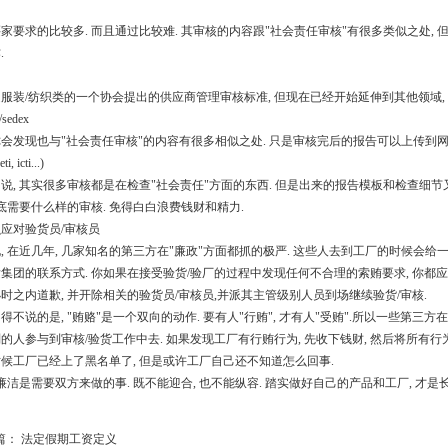
家要求的比较多. 而且通过比较难. 其审核的内容跟"社会责任审核"有很多类似之处, 
.
服装/纺织类的一个协会提出的供应商管理审核标准, 但现在已经开始延伸到其他领域, 比
/sedex
会发现也与"社会责任审核"的内容有很多相似之处. 只是审核完后的报告可以上传到网站
i, icti...)
说, 其实很多审核都是在检查"社会责任"方面的东西. 但是出来的报告模板和检查细
到底需要什么样的审核. 免得白白浪费钱财和精力.
怎么应对验货员/审核员
, 在近几年, 几家知名的第三方在"廉政"方面都抓的极严. 这些人去到工厂的时候会给一
发集团的联系方式. 你如果在接受验货/验厂的过程中发现任何不合理的索贿要求, 你都应该
小时之内道歉, 并开除相关的验货员/审核员,并派其主管级别人员到场继续验货/审核.
得不说的是, "贿赂"是一个双向的动作. 要有人"行贿", 才有人"受贿".所以一些第三方在
的人参与到审核/验货工作中去. 如果发现工厂有行贿行为, 先收下钱财, 然后将所有行
候工厂已经上了黑名单了, 但是或许工厂自己还不知道怎么回事.
 廉洁是需要双方来做的事. 既不能迎合, 也不能纵容. 踏实做好自己的产品和工厂, 才是
篇：
法定假期工资定义