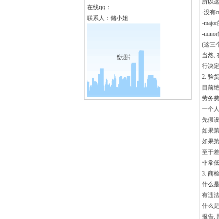
所以这
在线qq：
-没有cr
联系人：储小姐
-ma
-mi
(这三
当然,
行决定
2. 
目前绝
劳务费
一个人
先假设一
如果第三
如果第三
至于差
非常低
3. 
什么是
有违法
什么是
报告,