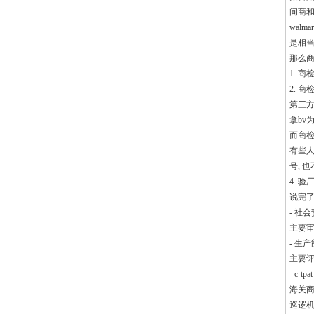
间商和
wal
是相当
那么商
1. 
2. 
第三方
拿bv
而商检
有些人
号, 
4. 
说完了
- 社
主要审
- 生
主要评
- c-tpat
海关商
巡逻机