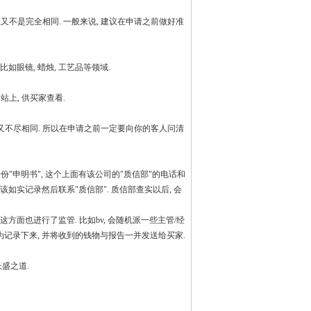
但又不是完全相同. 一般来说, 建议在申请之前做好准
如眼镜, 蜡烛, 工艺品等领域.
上, 供买家查看.
节又不尽相同. 所以在申请之前一定要向你的客人问清
份"申明书", 这个上面有该公司的"质信部"的电话和
如实记录然后联系"质信部". 质信部查实以后, 会
这方面也进行了监管. 比如bv, 会随机派一些主管/经
为记录下来, 并将收到的钱物与报告一并发送给买家.
长盛之道.