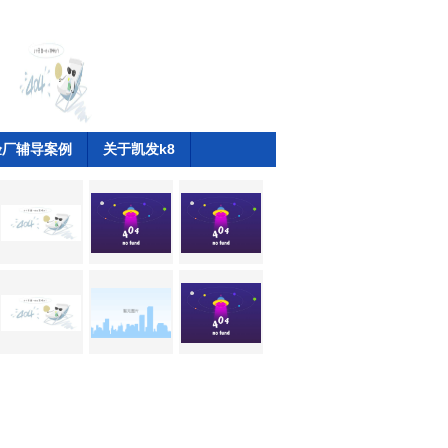
验厂辅导案例
关于凯发k8