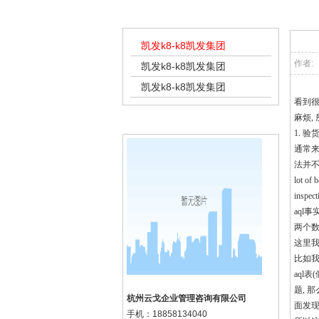
凯发k8-k8凯发集团
验
凯发k8-k8凯发集团
作者:
凯发k8-k8凯发集团
凯发k8-k8凯发集团
看到很
麻烦,
k8凯发集团的联系方式
1. 验
通常来说
法并不准
lot o
insp
aql事
两个数
这里我
比如我们
aql表
题, 那
杭州云戈企业管理咨询有限公司
面发现
手机：
18858134040