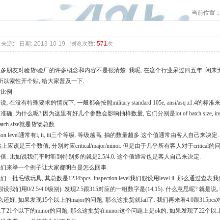
厂咨询问题
当前位置
来源:
日期: 2013-10-19
浏览次数:
571
次
多朋友对验货/验厂的许多概念和内容不是很清楚. 我呢, 在这个行业呆过四五年. 闲
 所以索性开个贴, 给大家普及一下.
货比例
, 在没有特殊要求的情况下, 一般都会按照military standard 105e, ansi/asq z
确, 为什么呢? 因为这里有好几个参数会影响抽样数量, 它们分别是lot of batch size, inspection
f batch size就是货物总数.
ection level通常有i, ii, iii三个等级. 等级越高, 抽的数量越多.这个值通常由客人自己来决定.
实上应该是三个数值, 分别对应critical/major/minor. 但是由于几乎所有客人对于crit
值. 比如说我们平时听到特别多的就是2.5/4.0. 这个值通常也是客人自己来决定.
们来举一个例子让大家都明白是怎么回事.
一批毛绒玩具, 其总数是12345pcs. inspection level我们假设用level ii. 那么
(假设我们用0/2.5/4.0级别). 发现2.5跟315对应的一组数字是(14,15). 什么意思呢? 就是
么还好; 如果发现15个以上的major的问题, 那么这批货就fail了. 我们再来看4.0跟315pcs对
了21个以下的minor的问题, 那么这批货在minor这个问题上是ok的, 如果发现了22个以上的m