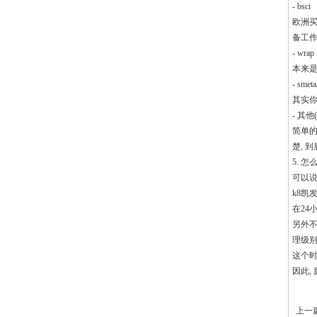
- bsci
欧洲买
备工作
- wrap
本来是
- smeta
其实你
- 其他(et
简单的
楚, 
5. 
可以说
k8凯
在24
另外不
理级别
这个时
因此,
上一