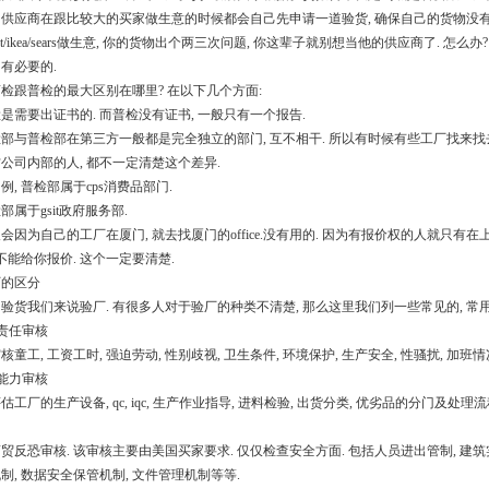
供应商在跟比较大的买家做生意的时候都会自己先申请一道验货, 确保自己的货物没有
mart/ikea/sears做生意, 你的货物出个两三次问题, 你这辈子就别想当他的供应商了.
有必要的.
检跟普检的最大区别在哪里? 在以下几个方面:
商检是需要出证书的. 而普检没有证书, 一般只有一个报告.
商检部与普检部在第三方一般都是完全独立的部门, 互不相干. 所以有时候有些工厂找来找去
公司内部的人, 都不一定清楚这个差异.
为例, 普检部属于cps消费品部门.
部属于gsit政府服务部.
会因为自己的工厂在厦门, 就去找厦门的office.没有用的. 因为有报价权的人就只有在上海
也不能给你报价. 这个一定要清楚.
验厂的区分
验货我们来说验厂. 有很多人对于验厂的种类不清楚, 那么这里我们列一些常见的, 常
会责任审核
核童工, 工资工时, 强迫劳动, 性别歧视, 卫生条件, 环境保护, 生产安全, 性骚扰, 加班情
产能力审核
估工厂的生产设备, qc, iqc, 生产作业指导, 进料检验, 出货分类, 优劣品的分门及处理流
贸反恐审核. 该审核主要由美国买家要求. 仅仅检查安全方面. 包括人员进出管制, 建筑实
制, 数据安全保管机制, 文件管理机制等等.