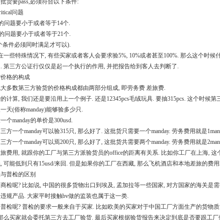
批货要pass,必须符合以下条件:
itical问题
jor的问题要小于或者等于14个.
nor的问题要小于或者等于21个.
个条件必须同时满足才可以).
 在一些特殊情况下, 有些买家或者客人会要求验5%, 10%或者甚至100%. 那么这个时候什
. 第三方公证行仅仅是起一个执行的作用, 并把报告给到客人去判断了.
验货价格的构成
大多数第三方验货的价格构成都由两部分组成, 即劳务费 差旅费.
的计算, 我们还是要沿用上一个例子. 还是12345pcs毛绒玩具. 要抽315pcs. 
一天(俗称manday)能够验多少只.
个manday的单价是300usd.
方一个manday可以验315只, 那么好了. 这批货只需要一个manday. 劳务费用就是1manday*3
方一个manday可以焉200只, 那么好了, 这批货共需要两个manday. 劳务费用就是2manday*3
旅费用, 就跟你的工厂与第三方派验货员的office的距离有关系. 比如你工厂在上海,
, 可能低到只有15usd/来回. 但是如果你的工厂在西藏, 那么飞机酒店和本地差旅的费
商检与普检的区别
商检呢? 比如说, 中国的很多货物出口到埃及, 孟加拉等一些国家, 对方国家的海关是
违规产品. 大家平时接触bv做的监装也属于这一类.
普检呢? 普检的要求一般来自于买家. 比如欧美的买家对于中国工厂方面生产的货物质
 那么买家就会委托第三方去工厂验货. 最后买家根据验货报告来决定到底是否要跟工厂做