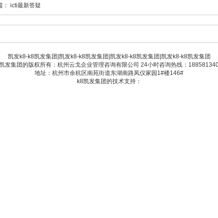
篇：
icti最新答疑
凯发k8-k8凯发集团
|
凯发k8-k8凯发集团
|
凯发k8-k8凯发集团
|
凯发k8-k8凯发集团
8凯发集团的版权所有：杭州云戈企业管理咨询有限公司 24小时咨询热线：188581340
地址：杭州市余杭区南苑街道东湖南路凤仪家园1#楼146#
k8凯发集团的技术支持：