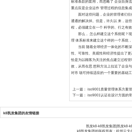
标准条款的套用，而忽略了 企业自身流
重点应是企业运作 管理过程的信息集
面对这些问题，企业的管理者们往往希
通通的解决掉。但是，许久以 来，这
程，必须建立在一个 科学的、行之有
那么， 怎么样建立这个系统呢？现在
理 体系标准来建立这个样的一个系统
当前 随着全球经济一体化的不断深
性、可靠性、美观性和经济性提出了更高
恰是为以顾客为关注的焦点建立过程管理
效，从而在思 想和方法上拉近了企业与
对市 场可持续适应的一个重要的基础
上一篇：
iso9001质量管理体系方案
下一篇：
iso9001认证在设计方面的
k8凯发集团的友情链接
凯发k8-k8凯发集团
|
凯发k8-
k8凯发集团的版权所有：杭州云戈企业