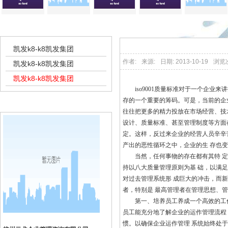
凯发k8-k8凯发集团
iso9001认证咨询专题
凯发k8-k8凯发集团
作者:
来源:
日期: 2013-10-19
浏览
凯发k8-k8凯发集团
凯发k8-k8凯发集团
iso9001质量标准对于一个企业来
存的一个重要的筹码。可是，当前的企
k8凯发集团的联系方式
往往把更多的精力投放在市场经营、技
设计、质量标准、甚至管理制度等方面
定。这样，反过来企业的经营人员辛辛
产出的恶性循环之中，企业的生 存也
当然，任何事物的存在都有其特 定
持以八大质量管理原则为基 础，以满
对过去管理系统形 成巨大的冲击，而
者，特别是 最高管理者在管理思想、
第一、培养员工养成一个高效的工作
员工能充分地了解企业的运作管理流程，
惯。以确保企业运作管理 系统始终处