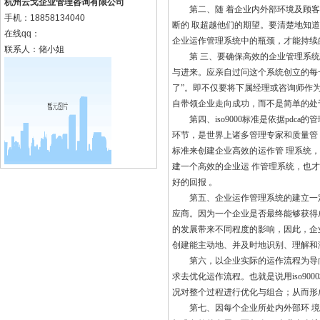
杭州云戈企业管理咨询有限公司
第二、随 着企业内外部环境及顾客
手机：
18858134040
断的 取超越他们的期望。要清楚地知
在线qq：
企业运作管理系统中的瓶颈，才能持续
联系人：储小姐
第 三、要确保高效的企业管理系统的
与进来。应亲自过问这个系统创立的每
了”。即不仅要将下属经理或咨询师作
自带领企业走向成功，而不是简单的处于
第四、iso9000标准是依据pdc
环节，是世界上诸多管理专家和质量管
标准来创建企业高效的运作管 理系统，
建一个高效的企业运 作管理系统，也才
好的回报 。
第五、企业运作管理系统的建立一定
应商。因为一个企业是否最终能够获得
的发展带来不同程度的影响，因此，企
创建能主动地、并及时地识别、理解和
第六，以企业实际的运作流程为导向，
求去优化运作流程。也就是说用iso90
况对整个过程进行优化与组合；从而形
第七、因每个企业所处内外部环 境的