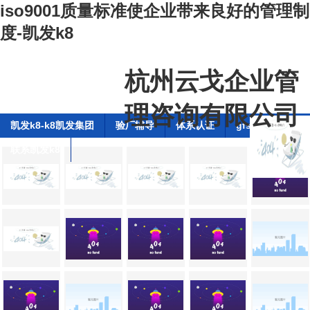
iso9001质量标准使企业带来良好的管理制
度-凯发k8
杭州云戈企业管
理咨询有限公司
凯发k8-k8凯发集团
验厂辅导
体系认证
gfsi全球食品安
联系凯发k8