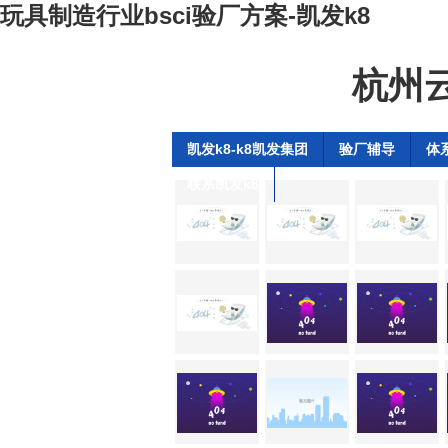
玩具制造行业bsci验厂方案-凯发k8
杭州
凯发k8-k8凯发集团
验厂辅导
体
联系凯发k8