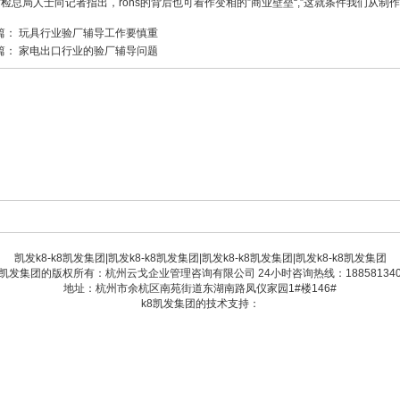
检总局人士向记者指出，rohs的背后也可看作变相的”商业壁垒“,”这就条件我们从制作
篇：
玩具行业验厂辅导工作要慎重
篇：
家电出口行业的验厂辅导问题
凯发k8-k8凯发集团
|
凯发k8-k8凯发集团
|
凯发k8-k8凯发集团
|
凯发k8-k8凯发集团
8凯发集团的版权所有：杭州云戈企业管理咨询有限公司 24小时咨询热线：188581340
地址：杭州市余杭区南苑街道东湖南路凤仪家园1#楼146#
k8凯发集团的技术支持：