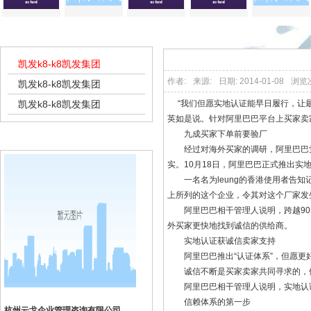
凯发k8-k8凯发集团
验厂辅导资讯
凯发k8-k8凯发集团
作者:
来源:
日期: 2014-01-08
浏览
凯发k8-k8凯发集团
凯发k8-k8凯发集团
“我们但愿实地认证能早日履行，让最
英如是说。针对阿里巴巴平台上买家卖
九成买家下单前要验厂
k8凯发集团的联系方式
经过对海外买家的调研，阿里巴巴觉
实。10月18日，阿里巴巴正式推出实
一名名为leung的香港使用者告知
上所列的这个企业，令其对这个厂家发
阿里巴巴相干管理人说明，跨越90.
外买家更快地找到诚信的供给商。
实地认证获诚信卖家支持
阿里巴巴推出“认证体系”，但愿更好
诚信不断是买家卖家共同寻求的，他
阿里巴巴相干管理人说明，实地认证
信赖体系的第一步
杭州云戈企业管理咨询有限公司