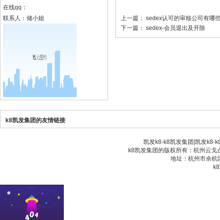
在线qq：
联系人：储小姐
上一篇：
sedex认可的审核公司有哪
下一篇：
sedex-会员退出及开除
k8凯发集团的友情链接
凯发k8-k8凯发集团
|
凯发k8-
k8凯发集团的版权所有：杭州云戈企业
地址：杭州市余杭区
k