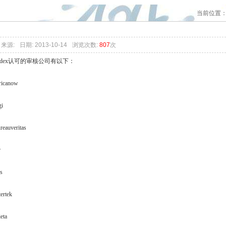
dex验厂
当前位置
来源:
日期: 2013-10-14
浏览次数:
807
次
ex认可的审核公司有以下：
canow
i
uveritas
r
s
rtek
ta