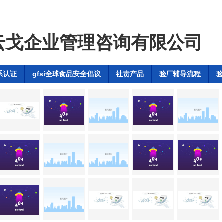
云戈企业管理咨询有限公司
系认证
gfsi全球食品安全倡议
社责产品
验厂辅导流程